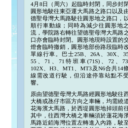
4月8日（周六）起臨時封閉，同步封
圓形地駛往東亞運大馬路之路口以及
德聖母灣大馬路駛往圓形地之路口，
順行車動線；同時為減少往圓形地
流，學院路右轉往望德聖母灣大馬路
口亦會臨時封閉。圓形地現時設置的
燈會臨時撤銷，圓形地部份路段臨時
單線行車。巴士25B、26A、30X、3
55、71、71特班車(71S)、72、7
102X、H3、MT1、MT3及N6合共14
線需改道行駛，但沿途停靠站點不
響。
原由望德聖母灣大馬路經圓形地駛往
大橋或氹仔市區方向之車輛，均需繞
花海濱大馬路，於西堤圓形地掉頭前
其中，往西灣大橋之車輛須於蓮花海
馬路近銆海灣位置左轉進入內路，駛