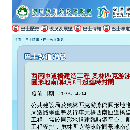
巴士歷史
現況及展望
巴士情報
巴士專道
主頁
>
巴士情報
>
巴士改道消息
>
巴士改道消息
西南匝道橋建造工程 奧林匹克游
圓形地南側4月8日起臨時封閉
發佈日期 : 2023-04-04
公共建設局於奧林匹克游泳館圓形地
周邊路網重整及行車天橋西南匝道橋
工程，需於圓形地搭建臨時鋼平台。
工程安排，奧林匹克游泳館圓形地南