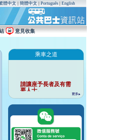
繁體中文
|
簡體中文
|
Português
|
English
結
意見收集
乘車之道
請讓座予長者及有需
要人士。
行車時請勿與司機談
話。
請勿把個人物品佔用
座位。
行車時請緊握扶手。