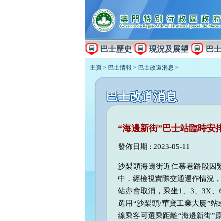
巴士歷史
現況及展望
巴
主頁
>
巴士情報
>
巴士改道消息
>
巴士改道消息
“海邊新街”巴士站臨時安
發佈日期 : 2023-05-11
沙梨頭海邊街近仁慕巷路段因
中，經檢視實際交通運作情況，
站亦會取消，乘坐1、3、3X、6
選用“沙梨頭/華寶工業大廈”站或
線乘客可選乘距離“海邊新街”