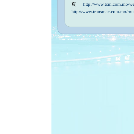
頁
http://www.tcm.com.mo/w
http://www.transmac.com.mo/rou