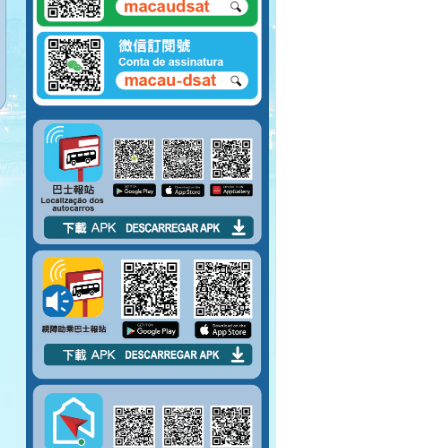
請向將抵站巴士揚
手，示意登車。
請排隊上車。 請勿將
腳踏到對面座位上。
請先包裹好易碎物品
才上車。
嚴禁在車廂內吸煙。
請勿攜帶大型物件上
巴士。
上車後請盡量行入車
廂中間。
巴士未停穩，請勿上
落車。
請於指定車門上落
車。