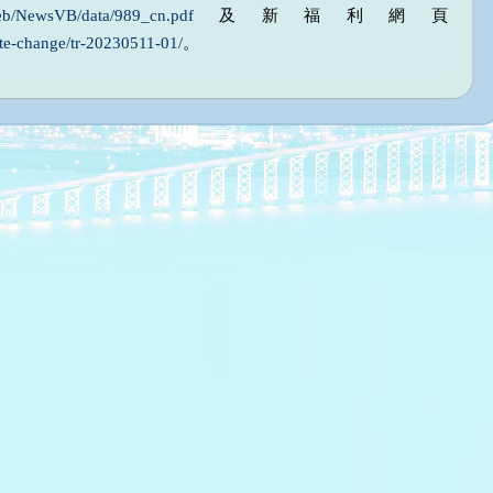
eb/NewsVB/data/989_cn.pdf
及新福利網頁
te-change/tr-20230511-01/
。