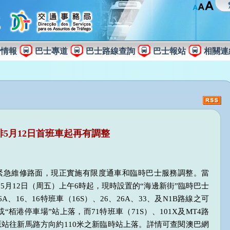
士情報
巴士專道
巴士路線查詢
巴士報站
相關連
排5月12日首班車起再有調整
緊急維修路面，現正實施有限度通車和臨時巴士服務調整。當
5月12日（周五）上午6時起，現時設置的“海邊新街”臨時巴士
A、16、16特班車（16S）、26、26A、33、及N1B路線之可
“栢港停車場”站上落，而71特班車（71S）、101X及MT4路
原站往新馬路方向約110米之新臨時站上落。詳情可查閱澳巴網