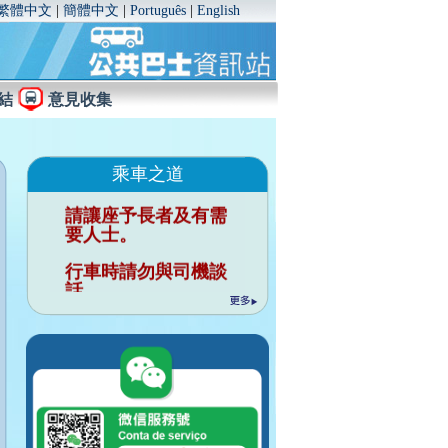
繁體中文
|
簡體中文
|
Português
|
English
結
意見收集
乘車之道
請讓座予長者及有需
要人士。
行車時請勿與司機談
話。
請勿把個人物品佔用
座位。
行車時請緊握扶手。
請向將抵站巴士揚
手，示意登車。