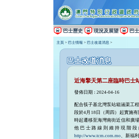
巴士歷史
現況及展望
巴
主頁
>
巴士情報
>
巴士改道消息
>
巴士改道消息
近海擎天第二座臨時巴士
發佈日期 : 2024-04-16
配合筷子基北灣泵站箱涵渠工
段於4月18日（周四）起實施
時起遷移至海灣南街近信和廣場第
他巴士路線則維持現階段
http://www.tcm.com.mo
、新福