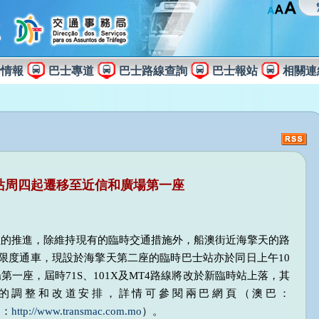
士情報
巴士專道
巴士路線查詢
巴士報站
相關連
站周四起遷移至近信和廣場第一座
程的推進，除維持現有的臨時交通措施外，船澳街近海擎天的路
有限度通車，現設於海擎天第二座的臨時巴士站亦於同日上午10
一座，屆時71S、101X及MT4路線將改於新臨時站上落，其
的調整和改道安排，詳情可參閱兩巴網頁（澳巴：
利：
http://www.transmac.com.mo
）。