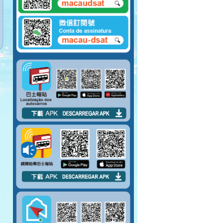
請排隊上車。 請勿將
腳踏到對面座位上。
請先包裹好易碎物品
才上車。
嚴禁在車廂內吸煙。
請勿攜帶大型物件上
巴士。
上車後請盡量行入車
廂中間。
巴士未停穩，請勿上
落車。
請於指定車門上落
車。
請勿阻塞行人通道。
請勿將身體任何部分