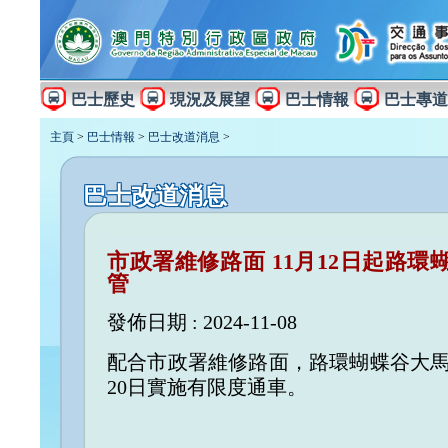
巴士歷史
現況及展望
巴士情報
巴士專道
主頁
>
巴士情報
>
巴士改道消息
>
巴士改道消息
市政署維修路面 11月12日起路
管
發佈日期 : 2024-11-08
配合市政署維修路面，路環蝴蝶谷大馬路
20日實施有限度通車。