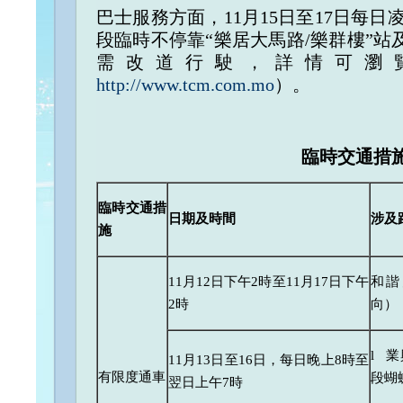
巴士服務方面，11月15日至17日每日
段臨時不停靠“樂居大馬路/樂群樓”站
需改道行駛，詳情可瀏
http://www.tcm.com.mo
）。
臨時交通措
臨時交通措
日期及時間
涉及
施
11月12日下午2時至11月17日下午
和諧
2時
向）
l 
11月13日至16日，每日晚上8時至
有限度通車
段蝴
翌日上午7時