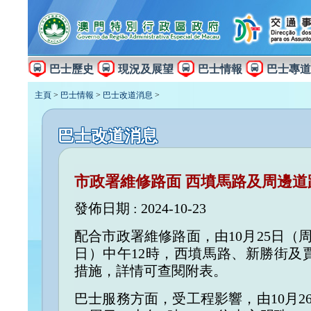
巴士歷史
現況及展望
巴士情報
巴士專道
主頁
>
巴士情報
>
巴士改道消息
>
巴士改道消息
市政署維修路面 西墳馬路及周邊道路
發佈日期 : 2024-10-23
配合市政署維修路面，由10月25日（周
日）中午12時，西墳馬路、新勝街及
措施，詳情可查閱附表。
巴士服務方面，受工程影響，由10月26