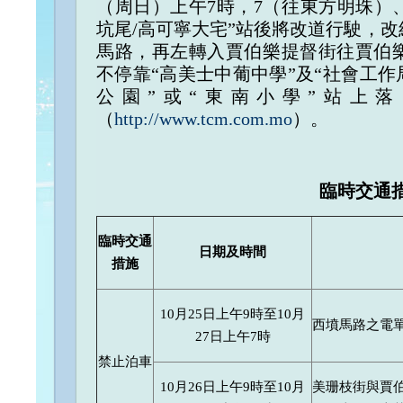
（周日）上午7時，7（往東方明珠）
坑尾/高可寧大宅”站後將改道行駛，
馬路，再左轉入賈伯樂提督街往賈伯
不停靠“高美士中葡中學”及“社會工作
公園”或“東南小學”站上
（
http://www.tcm.com.mo
）。
臨時交通
臨時交通
日期及時間
措施
10月25日上午9時至10月
西墳馬路之電
27日上午7時
禁止泊車
10月26日上午9時至10月
美珊枝街與賈