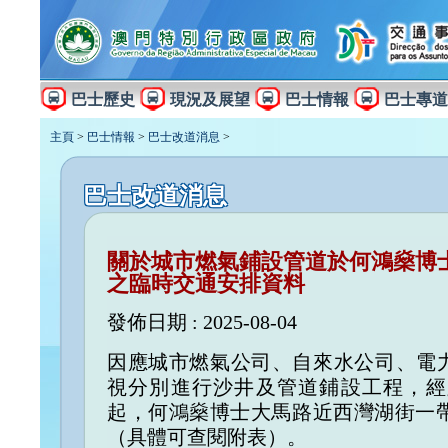
巴士歷史
現況及展望
巴士情報
巴士專道
主頁
>
巴士情報
>
巴士改道消息
>
巴士改道消息
關於城市燃氣鋪設管道於何鴻燊博
之臨時交通安排資料
發佈日期 : 2025-08-04
因應城市燃氣公司、自來水公司、電力
視分別進行沙井及管道鋪設工程，經
起，何鴻燊博士大馬路近西灣湖街一
（具體可查閱附表）。