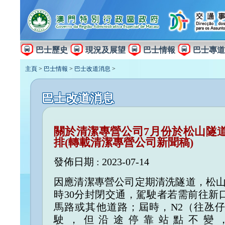
巴士歷史
現況及展望
巴士情報
巴士專道
主頁
>
巴士情報
>
巴士改道消息
>
巴士改道消息
關於清潔專營公司7月份於松山隧
排(轉載清潔專營公司新聞稿)
發佈日期 : 2023-07-14
因應清潔專營公司定期清洗隧道，松山隧
時30分封閉交通，駕駛者若需前往新
馬路或其他道路；屆時，N2（往氹
駛，但沿途停靠站點不變