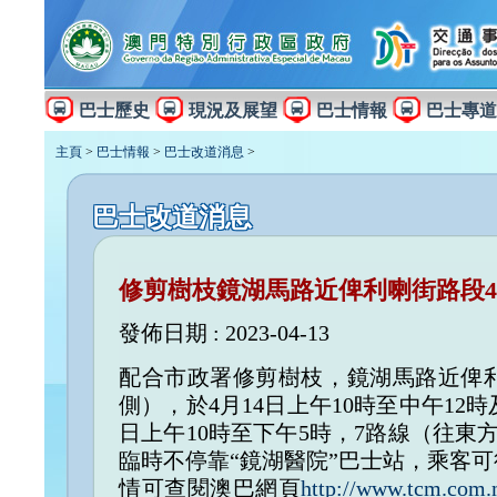
巴士歷史
現況及展望
巴士情報
巴士專道
主頁
>
巴士情報
>
巴士改道消息
>
巴士改道消息
修剪樹枝鏡湖馬路近俾利喇街路段4
發佈日期 : 2023-04-13
配合市政署修剪樹枝，鏡湖馬路近俾
側），於4月14日上午10時至中午12
日上午10時至下午5時，7路線（往東
臨時不停靠“鏡湖醫院”巴士站，乘客可
情可查閱澳巴網頁
http://www.tcm.com