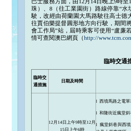
巴士服務方面，由12月14日晚上9時至
珠）、8（往工業園街）路線停靠“水
駛，改經由荷蘭園大馬路駛往高士德
往賈伯樂提督圓形地方向行駛，期間將
會工作局”站，屆時乘客可使用“盧廉若
情可查閱澳巴網頁（
http://www.tcm.co
臨時交通
臨時交
日期及時間
通措施
l 西墳馬路之電
l 和隆街近瘋堂
12月14日上午9時至12月
l 瘋堂斜巷與西
15日上午6時