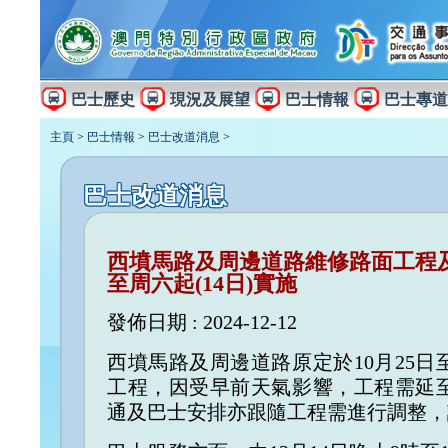
巴士歷史
現況及展望
巴士情報
巴士專道
主頁
>
巴士情報
>
巴士改道消息
>
巴士改道消息
西墳馬路及周邊道路維修路面工程
至周六起(14日)實施
發佈日期 : 2024-12-12
西墳馬路及周邊道路原定於10月25日
工程，因受早前天氣影響，工程需延至
通及巴士安排亦跟隨工程需進行調整，