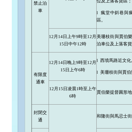
位及上落客貨區；
禁止泊
車
l 瘋堂中斜巷
區。
12月14日上午9時至12月
美珊枝街與賈伯
15日中午12時
泊車位及上落客貨
l 西墳馬路近文
12月14日晚上9時至12月
15日上午6時
l 美珊枝街與賈
有限度
通車
12月15日凌晨1時至上午
賈伯樂提督圓形地
6時
封閉交
和隆街與馬忌士街
通