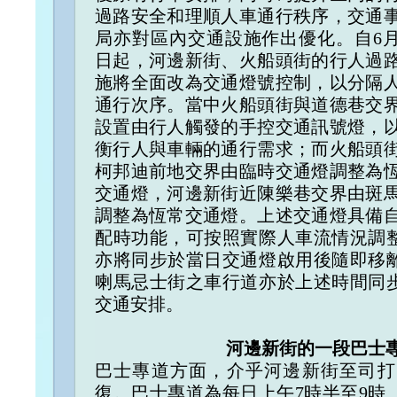
過路安全和理順人車通行秩序，交通
局亦對區內交通設施作出優化。自6月
日起，河邊新街、火船頭街的行人過
施將全面改為交通燈號控制，以分隔
通行次序。當中火船頭街與道德巷交
設置由行人觸發的手控交通訊號燈，
衡行人與車輛的通行需求；而火船頭
柯邦迪前地交界由臨時交通燈調整為
交通燈，河邊新街近陳樂巷交界由斑
調整為恆常交通燈。上述交通燈具備
配時功能，可按照實際人車流情況調
亦將同步於當日交通燈啟用後隨即移
喇馬忌士街之車行道亦於上述時間同
交通安排。
河邊新街的一段巴士專
巴士專道方面，介乎河邊新街至司打
復。巴士專道為每日上午7時半至9時