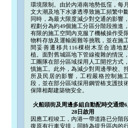
環境限制。由於內港南地勢低窪，每
文大潮及地下水滲透導致施工頻繁中
同時，為最大限度減少對交通的影響
程劃分為約49個施工分區分階段推進
有限的施工空間內克服了機械操作受
物料存放及運輸困難等挑戰，並在施
間妥善遷移共116棵樹木至合適地
植。面對舊城區地下管線複雜的情況
工團隊在部分區域採用人工開挖方式
慎施工。此外，為減少對周邊學校、
所及民居的影響，工程嚴格控制施
段，並在部分區域採用鋼管樁支護技
保障相鄰建築物安全。
火船頭街及周邊多組自動配時交通燈6
28日啟用
因應工程竣工，內港一帶道路已分階
復原有行車安排，同時為提升區內的