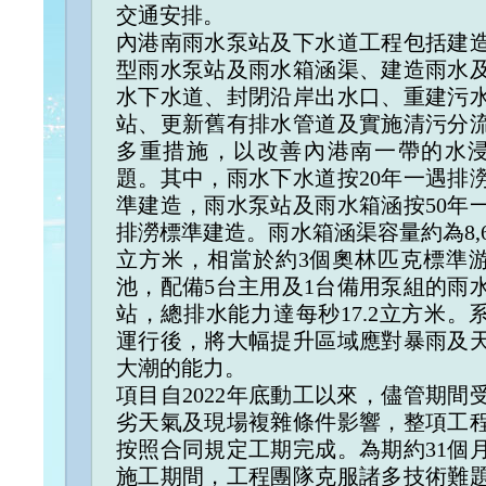
交通安排。
內港南雨水泵站及下水道工程包括建
型雨水泵站及雨水箱涵渠、建造雨水
水下水道、封閉沿岸出水口、重建污
站、更新舊有排水管道及實施清污分
多重措施，以改善內港南一帶的水
題。其中，雨水下水道按20年一遇排
準建造，雨水泵站及雨水箱涵按50年
排澇標準建造。雨水箱涵渠容量約為8,6
立方米，相當於約3個奧林匹克標準
池，配備5台主用及1台備用泵組的雨
站，總排水能力達每秒17.2立方米。
運行後，將大幅提升區域應對暴雨及
大潮的能力。
項目自2022年底動工以來，儘管期間
劣天氣及現場複雜條件影響，整項工
按照合同規定工期完成。為期約31個
施工期間，工程團隊克服諸多技術難