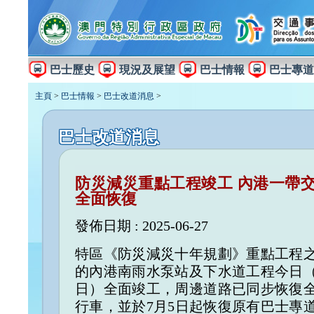
巴士歷史
現況及展望
巴士情報
巴士專道
主頁
>
巴士情報
>
巴士改道消息
>
巴士改道消息
防災減災重點工程竣工 內港一帶
全面恢復
發佈日期 : 2025-06-27
特區《防災減災十年規劃》重點工程
的內港南雨水泵站及下水道工程今日（
日）全面竣工，周邊道路已同步恢復
行車，並於7月5日起恢復原有巴士專