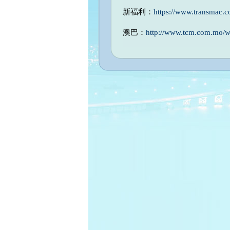
新福利：
https://www.transmac.
澳巴：
http://www.tcm.com.mo/