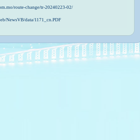
com.mo/route-change/tr-20240223-02/
web/NewsVB/data/1171_cn.PDF