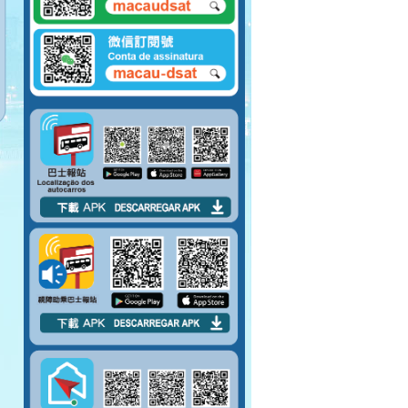
請向將抵站巴士揚
手，示意登車。
請排隊上車。 請勿將
腳踏到對面座位上。
請先包裹好易碎物品
才上車。
嚴禁在車廂內吸煙。
請勿攜帶大型物件上
巴士。
上車後請盡量行入車
廂中間。
巴士未停穩，請勿上
落車。
請於指定車門上落
車。
請勿阻塞行人通道。