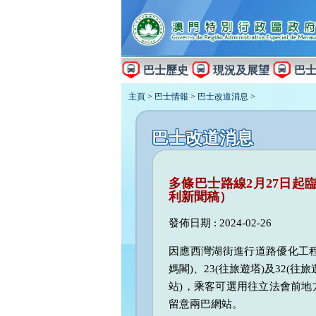
巴士歷史
現況及展望
巴
主頁
>
巴士情報
>
巴士改道消息
>
巴士改道消息
多條巴士路線2月27日起
利新聞稿）
發佈日期 : 2024-02-26
因應西灣湖街進行道路優化工程，2
媽閣)、23(往旅遊塔)及32(
站)，乘客可選用往立法會前地
留意兩巴網站。