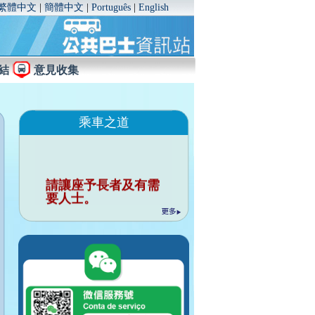
繁體中文
|
簡體中文
|
Português
|
English
結
意見收集
乘車之道
請讓座予長者及有需
要人士。
行車時請勿與司機談
話。
請勿把個人物品佔用
座位。
行車時請緊握扶手。