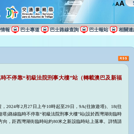
士情報
巴士專道
巴士路線查詢
巴士報站
相關連
臨時不停靠“初級法院刑事大樓”站（轉載澳巴及新福
024年2月27日上午10時起至29日，9A(往旅遊塔)、18(往
往旅遊塔)路線臨時不停靠“初級法院刑事大樓”站(設於西灣湖街臨時
方向，距西灣湖街臨時站約80米之新設臨時站上落車。詳情請