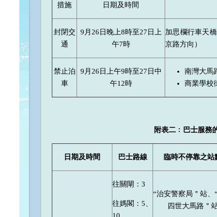
措施
日期及時間
封閉交
9月26日晚上8時至27日上
加思欄行車天橋
通
午7時
京路方向）
禁止泊
9月26日上午9時至27日中
南灣大馬
車
午12時
商業學校
附表二﹕巴士服
務
日期
及
時間
巴士路線
臨時不停靠之站
往關閘：3
“治安警察局＂站、
往媽閣：5、
四世大馬路＂
10