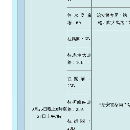
往永寧廣
“治安警察局＂站、
場：6A
翰四世大馬路＂
往媽閣：6B
往馬場大馬
路：10B
往關閘：
25B
往柯維納馬
“治安警察局＂
9月26日晚上8時至
路：28A
27日上午7時
往媽閣：
28B