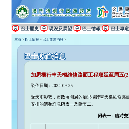
巴士歷史
現況及展望
巴士情報
巴士專道
主頁
>
巴士情報
>
巴士改道消息
>
巴士改道消息
加思欄行車天橋維修路面工程順延至周五(2
發佈日期 : 2024-09-25
受天雨影響，市政署開展的加思欄行車天橋維修路
安排的調整詳見附表一及附表二。
附表一﹕臨時交