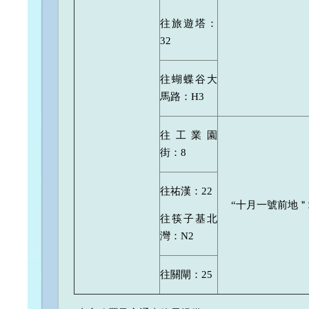
往旅遊塔：
32
往蝴蝶谷大
馬路：H3
往工業園
街：8
往祐漢：22
“十月一號前地＂
往筷子基北
灣：N2
往關閘：25