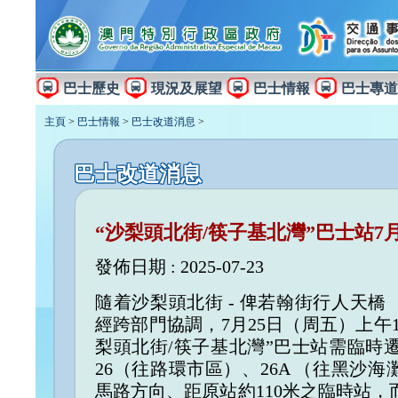
巴士歷史
現況及展望
巴士情報
巴士專道
主頁
>
巴士情報
>
巴士改道消息
>
巴士改道消息
“沙梨頭北街/筷子基北灣”巴士站7
發佈日期 : 2025-07-23
隨着沙梨頭北街 - 俾若翰街行人天
經跨部門協調，7月25日（周五）上午1
梨頭北街/筷子基北灣”巴士站需臨時
26（往路環市區）、26A （往黑沙
馬路方向、距原站約110米之臨時站，