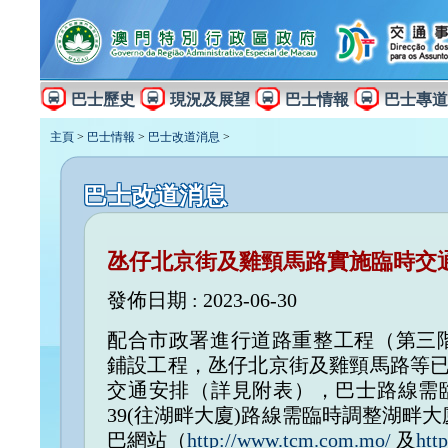
巴士歷史
現況及展望
巴士情報
巴士專道
主頁
>
巴士情報
>
巴士改道消息
>
巴士改道消息
氹仔北京街及雞頸馬路實施臨時交
發佈日期 : 2023-06-30
配合市政署進行道路重整工程（第三階
鋪設工程，氹仔北京街及雞頸馬路等已
交通安排（詳見附表），巴士路線需臨
39(往湖畔大廈)路線需臨時調整湖畔
巴網站（
http://www.tcm.com.mo/
及
htt