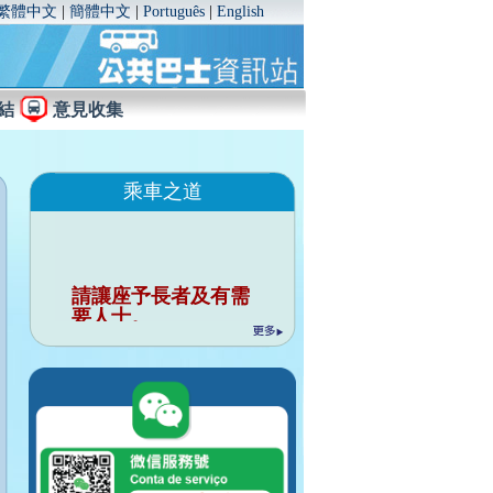
繁體中文
|
簡體中文
|
Português
|
English
結
意見收集
乘車之道
請讓座予長者及有需
要人士。
行車時請勿與司機談
話。
請勿把個人物品佔用
座位。
行車時請緊握扶手。