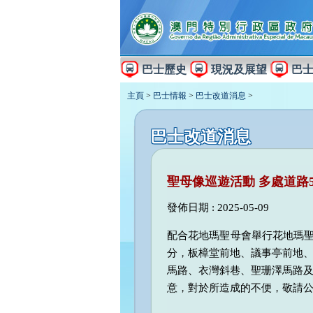
巴士歷史
現況及展望
巴
主頁
>
巴士情報
>
巴士改道消息
>
巴士改道消息
聖母像巡遊活動 多處道路
發佈日期 : 2025-05-09
配合花地瑪聖母會舉行花地瑪聖母
分，板樟堂前地、議事亭前地
馬路、衣灣斜巷、聖珊澤馬路
意，對於所造成的不便，敬請