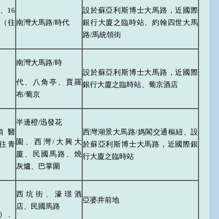
、16
設於蘇亞利斯博士大馬路，近國際
）（往
南灣大馬路/時代
銀行大廈之臨時站、約翰四世大馬
路/馬統領街
南灣大馬路/時
設於蘇亞利斯博士大馬路，近國際
代、八角亭、賈羅
銀行大廈之臨時站、葡京酒店
布/葡京
半邊橙/迅發花
頂醫
西灣湖景大馬路/媽閣交通樞紐、設
園、西灣/大興大
（往青
於蘇亞利斯博士大馬路，近國際銀
廈、民國馬路、燒
行大廈之臨時站
灰爐、巴掌圍
西坑街、濠璟酒
亞婆井前地
店、民國馬路
）、