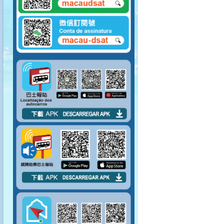
請向將抵站巴士揚
手，示意登車。
請排隊上車。 請勿將
腳踏到對面座位上。
請先包裹好易碎物品
才上車。
嚴禁在車廂內吸煙。
請勿攜帶大型物件上
巴士。
上車後請盡量行入車
廂中間。
巴士未停穩，請勿上
落車。
請於指定車門上落
車。