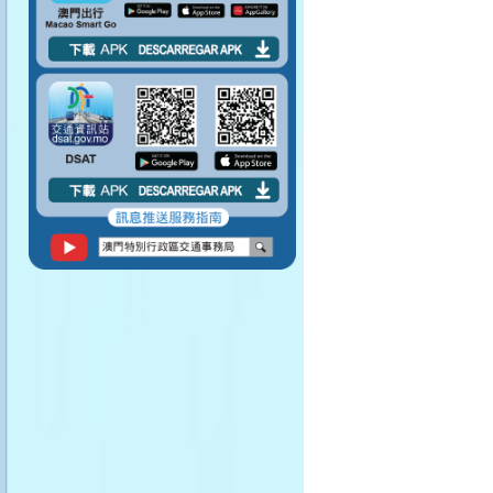
請勿阻塞行人通道。
請勿將身體任何部分
伸出車窗外。
請勿在車廂內飲食。
請保持車廂清潔。
上落車之前記得留意
路面情況。