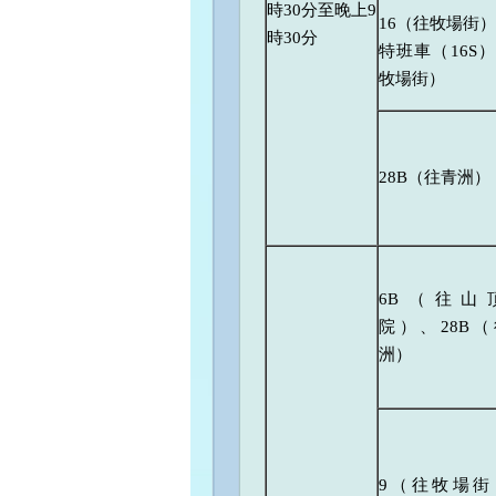
時30分至晚上9
16（往牧場街）
時30分
特班車（16S
牧場街）
28B（往青洲）
6B（往山
院）、28B
洲）
9（往牧場街