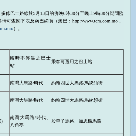
巴士路線於5月13日的傍晚6時30分至晚上9時30分期間臨
閱下表及兩巴網頁（澳巴：http://www.tcm.com.mo 、
com.mo/
）。
臨時不停靠之巴士
乘客可選用之巴士站
站
）
南灣大馬路/時代
約翰四世大馬路/馬統領街
）
南灣大馬路/時代
約翰四世大馬路/馬統領街
南灣大馬路/時代、
院）
殷皇子馬路、加思欄馬路
八角亭