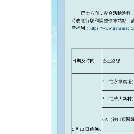
巴士方面，配合活動進程，多條
時改道行駛和調整停靠站點，詳情可查
新福利：
https://www.transmac.
日期及時間
巴士路線
2（往永寧廣場
5（往華大新村
6A（往山頂醫
5月13日傍晚6