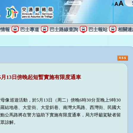
士情報
巴士專道
巴士路線查詢
巴士報站
相關連
5月13日傍晚起短暫實施有限度通車
像巡遊活動，於5月13日（周二）傍晚6時30分至晚上9時30
、羅結地巷、大堂街、大堂斜巷、南灣大馬路、西灣街、民國大
及鮑公馬路將在警方協助下實施有限度通車，局方呼籲駕駛者留
公眾諒解。