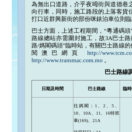
為無出口道路，介乎夜呣街與道德巷
向行車，同時，施工路段的上落客貨
打口近群興新街的部份咪錶泊車位則臨
巴士方面，上述工程期間，“粵通碼頭
路線總站亦需圍封施工，故3A巴士路
路/媽閣碼頭”臨時站，有關巴士路線
閱澳巴網頁
http://www.tcm.c
http://www.transmac.com.mo
。
巴士路線
日期及時間
巴士路線
臨時
往媽閣：1、2、5、
10、10A、11、16特班
車(16S)、21A