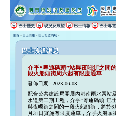
巴士歷史
現況及展望
巴士情報
巴士專道
主頁
>
巴士情報
>
巴士改道消息
>
巴士改道消息
介乎“粵通碼頭”站與夜呣街之間
段火船頭街周六起有限度通車
發佈日期 : 2023-06-08
配合公共建設局開展內港南雨水泵站
水道第二期工程，介乎“粵通碼頭”巴
與夜呣街之間的一段火船頭街，將於6月
月31日實施有限度通車，介乎火船頭