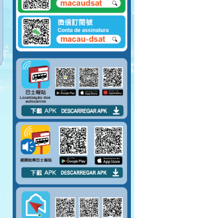
請向將抵站巴士揚
手，示意登車。
請排隊上車。 請勿將
腳踏到對面座位上。
請先包裹好易碎物品
才上車。
嚴禁在車廂內吸煙。
請勿攜帶大型物件上
巴士。
上車後請盡量行入車
廂中間。
巴士未停穩，請勿上
落車。
請於指定車門上落
車。