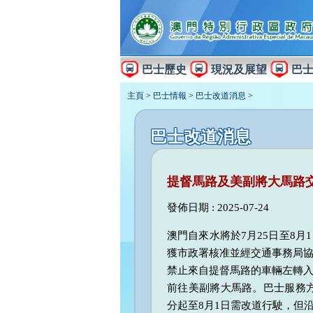
巴士歷史
現況及展望
巴
主頁
>
巴士情報
>
巴士改道消息
>
巴士改道消息
提督馬路及美副將大馬路
發佈日期 : 2025-07-24
澳門自來水將於7月25日至8
獲市政署核准並經交通事務局
禁止來自提督馬路的車輛左轉
前往美副將大馬路。巴士服務方
分起至8月1日需改道行駛，但