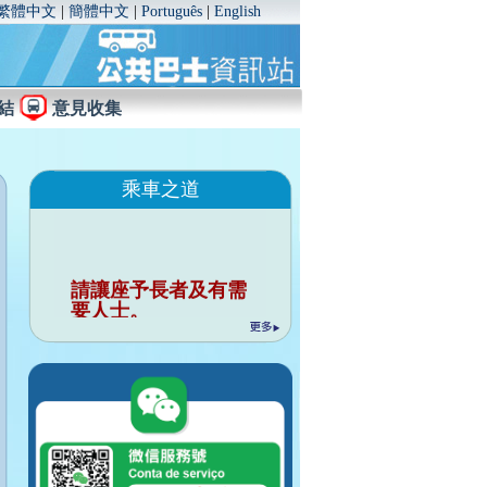
繁體中文
|
簡體中文
|
Português
|
English
結
意見收集
乘車之道
請讓座予長者及有需
要人士。
行車時請勿與司機談
話。
請勿把個人物品佔用
座位。
行車時請緊握扶手。