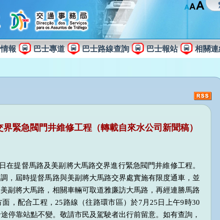
士情報
巴士專道
巴士路線查詢
巴士報站
相關連
交界緊急閥門井維修工程（轉載自來水公司新聞稿）
月1日在提督馬路及美副將大馬路交界進行緊急閥門井維修工程。
協調，屆時提督馬路與美副將大馬路交界處實施有限度通車，並
入美副將大馬路，相關車輛可取道雅廉訪大馬路，再經連勝馬路
面，配合工程，25路線（往路環市區）於7月25日上午9時30
沿途停靠站點不變。敬請市民及駕駛者出行前留意。如有查詢，