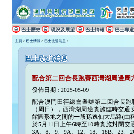
巴士歷史
現況及展望
巴士情報
巴士專道
主頁
>
巴士情報
>
巴士改道消息
>
巴士改道消息
配合第二回合長跑賽西灣湖周邊周
發佈日期 : 2025-05-09
配合澳門田徑總會舉辦第二回合長跑聯
（周日），西灣湖周邊實施臨時交通
館圓形地之間的一段孫逸仙大馬路(由
於5月11日上午6時至10時實施封閉
3A、8、9、9A、12、18、18B、23、