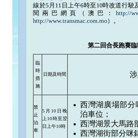
線於5月11日上午6時至10時改道行
閱兩巴網頁（澳巴：
http://
http://www.transmac.com.mo
）。
第二回合長跑賽臨
臨
時
涉
日期及時間
措
施
西灣湖廣場部分
禁
5月10日晚
泊車位；
止
上10時至翌
西灣湖景大馬路
泊
日上午10時
車
西灣湖街部分咪