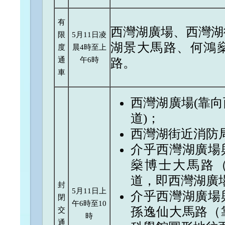
有
西灣湖廣場、西灣湖
限
5月11日凌
湖景大馬路、何鴻
度
晨4時至上
通
午6時
路。
車
西灣湖廣場(靠
道)；
西灣湖街近消防
介乎西灣湖廣場
燊博士大馬路
道，即西灣湖廣
封
5月11日上
介乎西灣湖廣場
閉
午6時至10
孫逸仙大馬路（
交
時
通