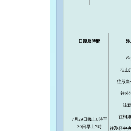
日期及時間
涉
往
往山頂
往殷皇子
往外港
往新
往柯維
7月29日晚上8時至
30日早上7時
往氹仔中央