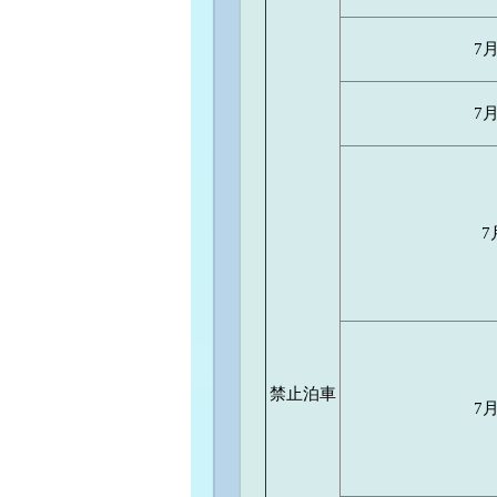
7
7
7
禁止泊車
7