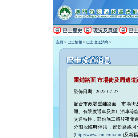
巴士歷史
現況及展望
巴
主頁
>
巴士情報
>
巴士改道消息
>
巴士改道消息
重鋪路面 市場街及周邊道
發佈日期 : 2022-07-27
配合市政署重鋪路面，市場街及周
通、有限度通車及禁止泊車等臨
交通特性，部份施工將於夜間進行
分階段臨時停用，部份路線可
(
http://www.tcm.com.mo
)及新福利網