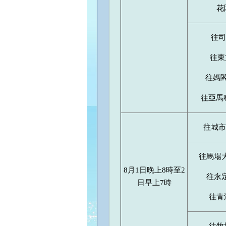
花
往司
往東
往媽閣
往亞馬喇
往城市
往馬場大
8月1日晚上8時至2
往永定
日早上7時
往青