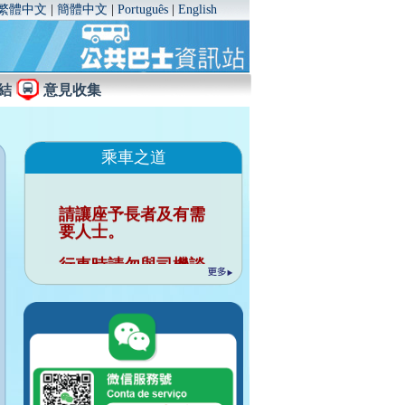
繁體中文
|
簡體中文
|
Português
|
English
結
意見收集
乘車之道
請讓座予長者及有需
要人士。
行車時請勿與司機談
話。
請勿把個人物品佔用
座位。
行車時請緊握扶手。
請向將抵站巴士揚