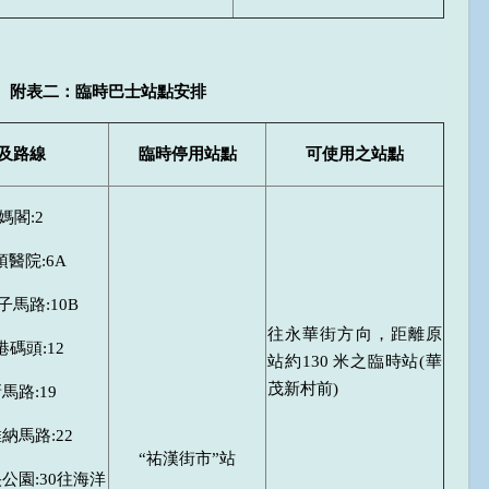
附表二：臨時巴士站點安排
及路線
臨時停用站點
可使用之站點
媽閣:2
醫院:6A
馬路:10B
往永華街方向，距離原
碼頭:12
站約130 米之臨時站(華
茂新村前)
馬路:19
納馬路:22
“祐漢街市”站
公園:30往海洋