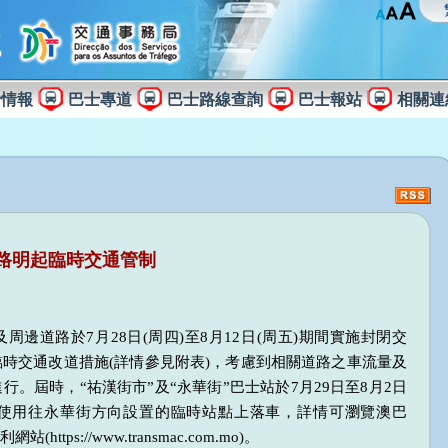
士情報
巴士專道
巴士路線查詢
巴士報站
相關連
路明起臨時交通管制
邊道路於7月28日(周四)至8月12日(周五)期間實施封閉交
時交通改道措施(詳情參見附表)，考慮到相關道路之車流量及
。屆時，“祐漢街市”及“永華街”巴士站於7月29日至8月2日
使用往永華街方向設置的臨時站點上落車，詳情可瀏覽澳巴
站(https://www.transmac.com.mo)。