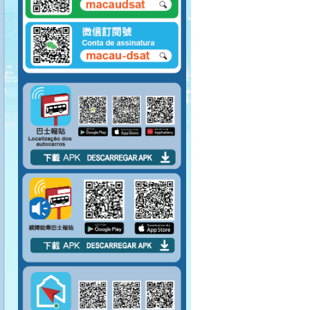
手，示意登車。
請排隊上車。 請勿將
腳踏到對面座位上。
請先包裹好易碎物品
才上車。
嚴禁在車廂內吸煙。
請勿攜帶大型物件上
巴士。
上車後請盡量行入車
廂中間。
巴士未停穩，請勿上
落車。
請於指定車門上落
車。
請勿阻塞行人通道。