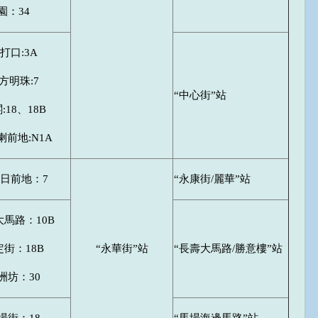
園：34
打口:3A
方明珠:7
“中心街”站
:18、18B
前地:N1A
日前地：7
“永康街/麗華”站
馬路：10B
街：18B
“永華街”站
“長壽大馬路/勝意樓”站
洲坊：30