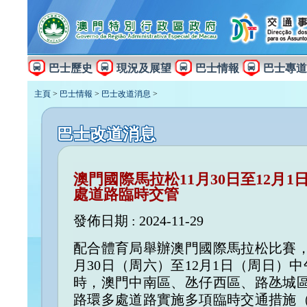
巴士歷史
現況及展望
巴士情報
巴士專道
主頁
>
巴士情報
>
巴士改道消息
>
巴士改道消息
澳門國際馬拉松11月30日至12月1
處道路臨時交管
發佈日期 : 2024-11-29
配合體育局舉辦澳門國際馬拉松比賽，
月30日（周六）至12月1日（周日）中
時，澳門中南區、氹仔西區、路氹城
路環多處道路實施多項臨時交通措施