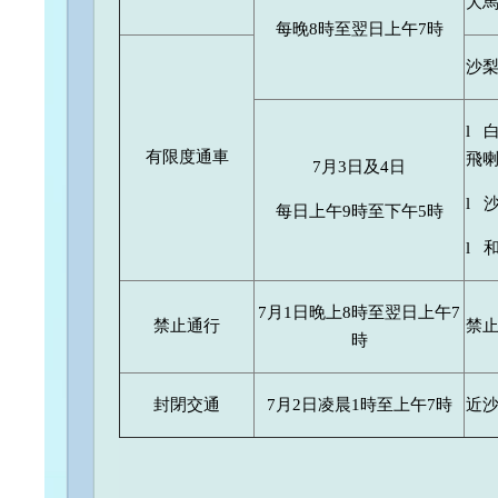
大馬
每晚8時至翌日上午7時
沙
l 
有限度通車
飛
7月3日及4日
l 
每日上午9時至下午5時
l 
7月1日晚上8時至翌日上午7
禁止通行
禁
時
封閉交通
7月2日凌晨1時至上午7時
近