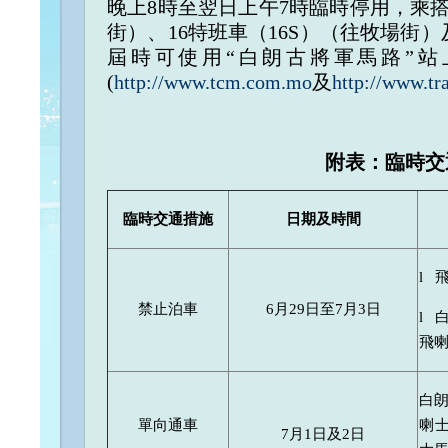
晚上8時至翌日上午7時臨時停用，乘搭
街）、16特班車（16S）（往牧場街
屆時可使用“白朗古將軍馬路”
(
http://www.tc
m.com.mo
及
http://www.t
附表：
臨時交
臨時交通措施
日期
及時間
l 
禁止泊車
6月29日至7月3日
l 
飛
白
單向通車
喇
7月1日及2日