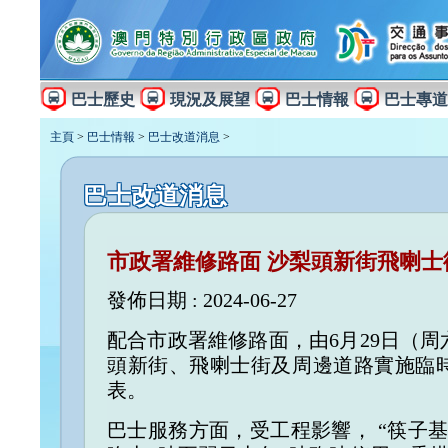
巴士歷史
現況及展望
巴士情報
巴士專道
主頁
>
巴士情報
>
巴士改道消息
>
巴士改道消息
市政署維修路面 沙梨頭新街飛喇
發佈日期 : 2024-06-27
配合市政署維修路面，由6月29日（周
頭新街、飛喇士街及周邊道路實施臨
表。
巴士服務方面，受工程影響， “筷子基