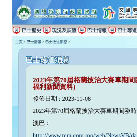
巴士歷史
現況及展望
巴士情報
巴士專道
主頁
>
巴士情報
>
巴士改道消息
>
巴士改道消息
2023年第70屆格蘭披治大賽車期
福利新聞資料)
發佈日期 : 2023-11-08
2023年第70屆格蘭披治大賽車期間臨
澳巴﹕
http://www.tcm.com.mo/web/NewsVB/da