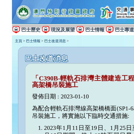
巴士歷史
現況及展望
巴士情報
巴士專道
主頁
>
巴士情報
>
巴士改道消息
>
巴士改道消息
「C390B-輕軌石排灣主體建造工
高架橋吊裝施工
發佈日期 : 2023-01-10
為配合輕軌石排灣線高架橋橋面(SP1-6
吊裝施工，將實施以下臨時交通措施:
2023年1月11日至19日、1月25日