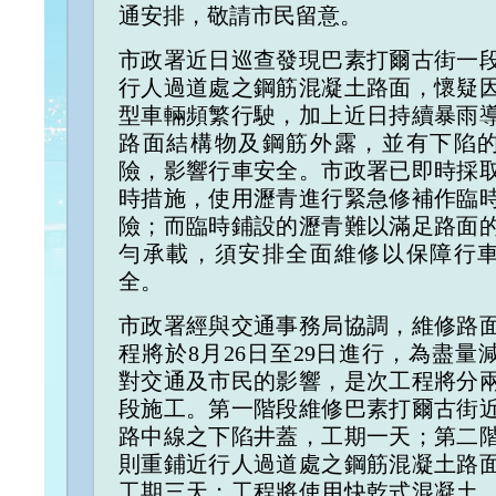
通安排，敬請市民留意。
市政署近日巡查發現巴素打爾古街一
行人過道處之鋼筋混凝土路面，懷疑
型車輛頻繁行駛，加上近日持續暴雨
路面結構物及鋼筋外露，並有下陷
險，影響行車安全。市政署已即時採
時措施，使用瀝青進行緊急修補作臨
險；而臨時鋪設的瀝青難以滿足路面
勻承載，須安排全面維修以保障行
全。
市政署經與交通事務局協調，維修路
程將於8月26日至29日進行，為盡量
對交通及市民的影響，是次工程將分
段施工。第一階段維修巴素打爾古街
路中線之下陷井蓋，工期一天；第二
則重鋪近行人過道處之鋼筋混凝土路
工期三天；工程將使用快乾式混凝土