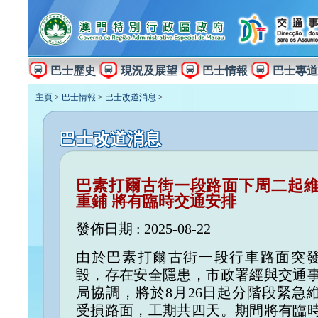
巴士歷史
現況及展望
巴士情報
巴士專道
主頁
>
巴士情報
>
巴士改道消息
>
巴士改道消息
巴素打爾古街一段路面下周二起
重鋪 將有臨時交通安排
發佈日期 : 2025-08-22
由於巴素打爾古街一段行車路面突
毀，存在安全隱患，市政署經與交通
局協調，將於8月26日起分階段緊急
受損路面，工期共四天。期間將有臨