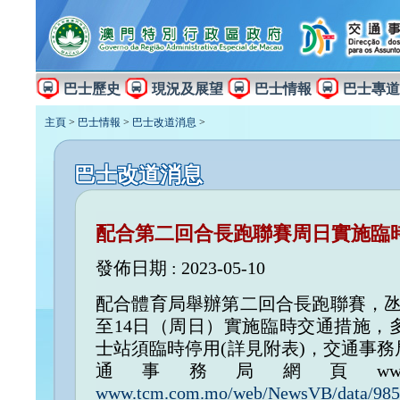
巴士歷史
現況及展望
巴士情報
巴士專道
主頁
>
巴士情報
>
巴士改道消息
>
巴士改道消息
配合第二回合長跑聯賽周日實施臨
發佈日期 : 2023-05-10
配合體育局舉辦第二回合長跑聯賽，氹
至14日（周日）實施臨時交通措施，
士站須臨時停用(詳見附表)，交通事
通事務局網頁www.dsa
www.tcm.com.mo/web/NewsVB/data/985