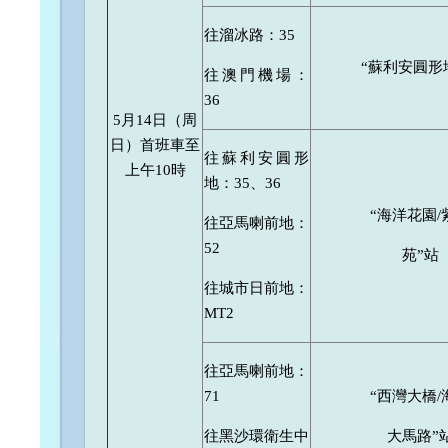
往溜冰路：35
“蘇利安圓形
往澳門機場：
36
5月14日（周
日）首班車至
往蘇利安圓形
上午10時
地：35、36
“海洋花園/
往亞馬喇前地：
52
苑”站
往城市日前地：
MT2
往亞馬喇前地：
71
“西灣大橋/
往黑沙環衛生中
大馬路”