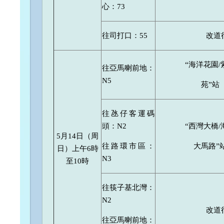
心：73
往司打口：55
改道
“海洋花園/
往亞馬喇前地：
N5
苑”站
往氹仔客運碼
頭：N2
“西灣大橋/
5月14日（周
往路環市區：
大馬路”
日）上午6時
N3
至10時
往筷子基北灣：
N2
改道
往亞馬喇前地：