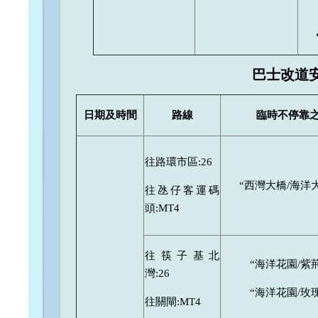
巴士改道
日期及時間
路線
臨時不停靠
往路環市區:26
“西灣大橋/海洋
往氹仔客運碼
頭:MT4
往筷子基北
“海洋花園/紫
灣:26
“海洋花園/玫
往關閘:MT4