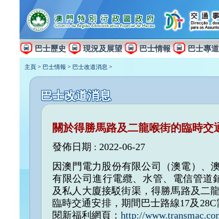
巴士歷史
現況及展望
巴士情報
巴士專道
主頁
>
巴士情報
>
巴士改道消息
>
巴士改道消息
關於得勝馬路及二龍喉街的臨時交通
發佈日期 : 2022-06-27
因澳門電力股份有限公司（澳電）、澳門
有限公司進行電纜、水管、電信管道
及私人大廈接駁街渠，得勝馬路及二龍
臨時交通安排，期間巴士路線17及28
閱新福利網頁：
http://www.transmac.c