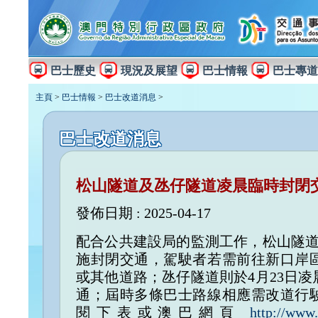
巴士歷史
現況及展望
巴士情報
巴士專道
主頁
>
巴士情報
>
巴士改道消息
>
巴士改道消息
松山隧道及氹仔隧道凌晨臨時封閉
發佈日期 : 2025-04-17
配合公共建設局的監測工作，松山隧道於
施封閉交通，駕駛者若需前往新口岸
或其他道路；氹仔隧道則於4月23日凌
通；屆時多條巴士路線相應需改道行
閱下表或澳巴網頁
http://www