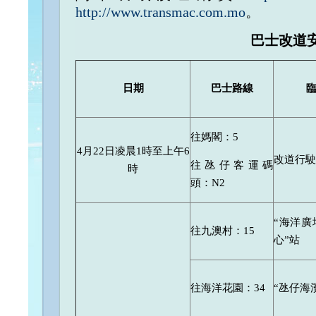
http://www.transmac.com.mo
。
巴士改道
日期
巴士路線
往媽閣：5
4月22日凌晨1時至上午6
改道行駛
往氹仔客運碼
時
頭：N2
“海洋廣
往九澳村：15
心”站
往海洋花園：34
“氹仔海