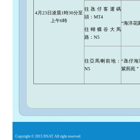
往氹仔客運碼
4月23日凌晨1時30分至
頭：MT4
上午6時
“海洋花
往蝴蝶谷大馬
路：N5
往亞馬喇前地：
“氹仔海
N5
紫荊苑＂
Copyright © 2015 DSAT. All right reserved.