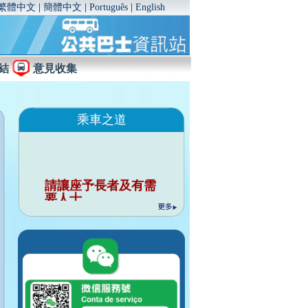
繁體中文
|
簡體中文
|
Português
|
English
結
意見收集
乘車之道
請讓座予長者及有需
要人士。
行車時請勿與司機談
話。
請勿把個人物品佔用
座位。
行車時請緊握扶手。