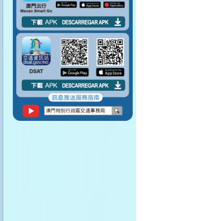
請勿阻塞行人通道。
請勿將身體任何部分
伸出車窗外。
請勿在車廂內飲食。
請保持車廂清潔。
上落車之前記得留意
路面情況。