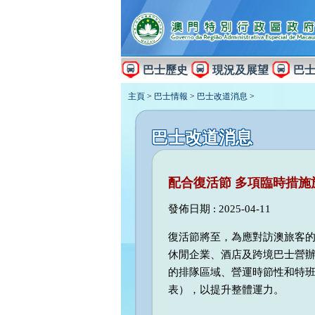
巴士歷史
現況及展望
巴
主頁
>
巴士情報
>
巴士改道消息
>
巴士改道消息
配合復活節 多項臨時措施
發佈日期 : 2025-04-11
復活節將至，為應對訪澳旅客
休閒企業、酒店及跨境巴士營
的排隊區域、營運時節性和特
表），以提升整體運力。