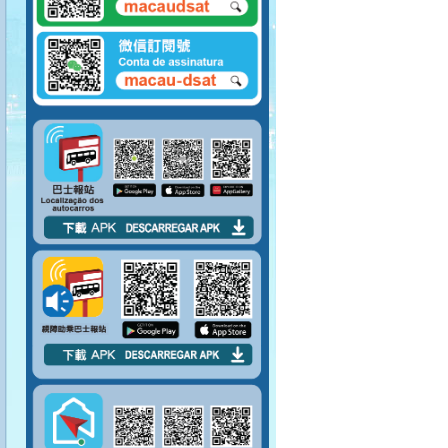
請向將抵站巴士揚
手，示意登車。
請排隊上車。 請勿將
腳踏到對面座位上。
請先包裹好易碎物品
才上車。
嚴禁在車廂內吸煙。
請勿攜帶大型物件上
巴士。
上車後請盡量行入車
廂中間。
巴士未停穩，請勿上
落車。
請於指定車門上落
車。