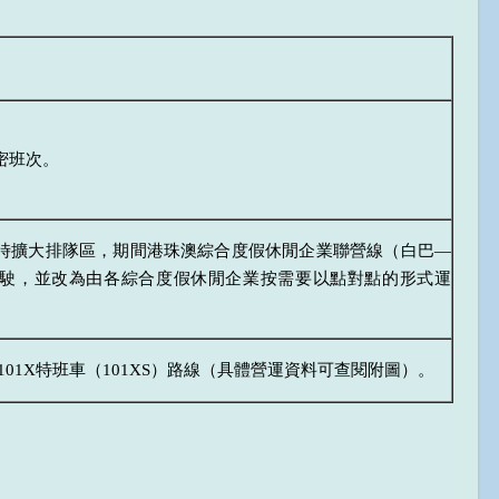
密班次。
時擴大排隊區，期間港珠澳綜合度假休閒企業聯營線（白巴—
駛，並改為由各綜合度假休閒企業按需要以點對點的形式運
101X特班車（101XS）路線（具體營運資料可查閱附圖）。