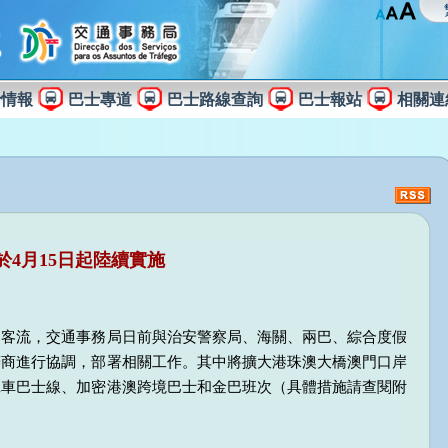
士情報
巴士專道
巴士路線查詢
巴士報站
相關連
於4月15日起陸續實施
的客流，交通事務局日前與治安警察局、海關、兩巴、綜合度假
辦商進行協調，部署相關工作。其中將擴大港珠澳大橋澳門口岸
班車巴士線、加密港澳跨境巴士和金巴班次（具體措施請查閱附