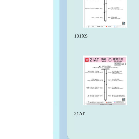
101XS
21AT