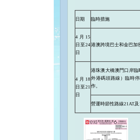
日期
臨時措施
4月15
日至24
港澳跨境巴士和金巴加
日
港珠澳大橋澳門口岸臨
外港碼頭路線）臨時停
4月18
作。
日至21
日
營運時節性路線21AT及