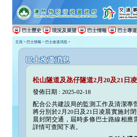
巴士歷史
現況及展望
巴士情報
巴士專道
主頁
>
巴士情報
>
巴士改道消息
>
巴士改道消息
松山隧道及氹仔隧道2月20及21日
發佈日期 : 2025-02-18
配合公共建設局的監測工作及清潔專
將分別於2月20日及21日凌晨實施封
晨封閉交通，屆時多條巴士路線相應
詳情可查閱下表。