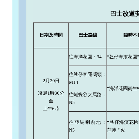
巴士改道
日期及時間
巴士路線
臨時不
往海洋花園：34
“氹仔海濱花園
往氹仔客運碼頭：
2月20日
MT4
“海洋花園衛生
凌晨1時30分
往蝴蝶谷大馬路：
至
N5
上午6時
往亞馬喇前地：
“氹仔海濱花園
N5
荊苑＂站