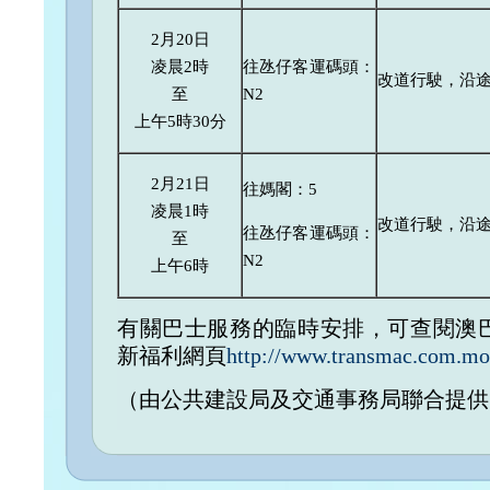
2月20日
凌晨2時
往氹仔客運碼頭：
改道行駛，沿
至
N2
上午5時30分
2月21日
往媽閣：5
凌晨1時
改道行駛，沿
往氹仔客運碼頭：
至
N2
上午6時
有關巴士服務的臨時安排，可查閱澳
新福利網頁
http://www.transmac.com.mo
（由公共建設局及交通事務局聯合提供