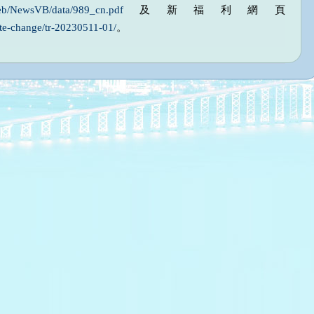
eb/NewsVB/data/989_cn.pdf
及新福利網頁
te-change/tr-20230511-01/
。