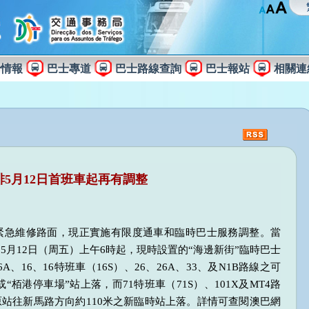
士情報
巴士專道
巴士路線查詢
巴士報站
相關連
排5月12日首班車起再有調整
緊急維修路面，現正實施有限度通車和臨時巴士服務調整。當
5月12日（周五）上午6時起，現時設置的“海邊新街”臨時巴士
A、16、16特班車（16S）、26、26A、33、及N1B路線之可
“栢港停車場”站上落，而71特班車（71S）、101X及MT4路
原站往新馬路方向約110米之新臨時站上落。詳情可查閱澳巴網