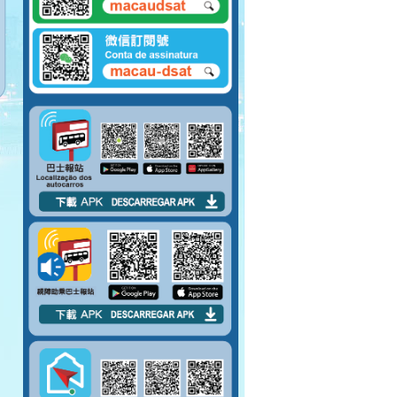
請向將抵站巴士揚
手，示意登車。
請排隊上車。 請勿將
腳踏到對面座位上。
請先包裹好易碎物品
才上車。
嚴禁在車廂內吸煙。
請勿攜帶大型物件上
巴士。
上車後請盡量行入車
廂中間。
巴士未停穩，請勿上
落車。
請於指定車門上落
車。