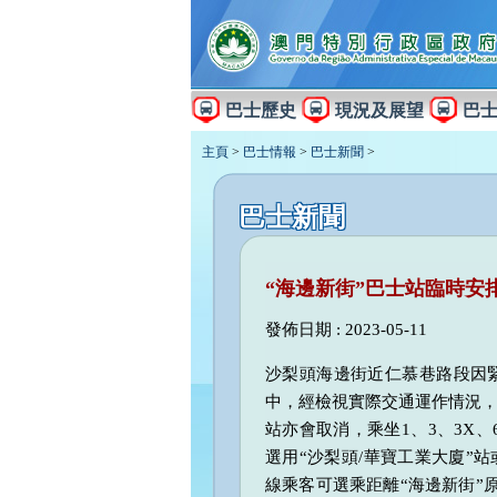
巴士歷史
現況及展望
巴
主頁
>
巴士情報
>
巴士新聞
>
巴士新聞
“海邊新街”巴士站臨時安
發佈日期 : 2023-05-11
沙梨頭海邊街近仁慕巷路段因
中，經檢視實際交通運作情況，
站亦會取消，乘坐1、3、3X、6
選用“沙梨頭/華寶工業大廈”站或
線乘客可選乘距離“海邊新街”