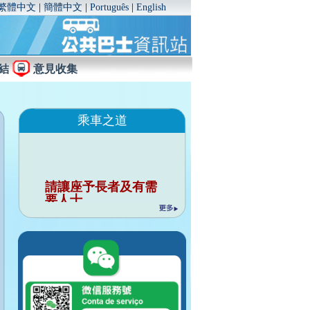
繁體中文
|
簡體中文
|
Português
|
English
結
意見收集
乘車之道
請讓座予長者及有需
要人士。
行車時請勿與司機談
話。
請勿把個人物品佔用
座位。
行車時請緊握扶手。