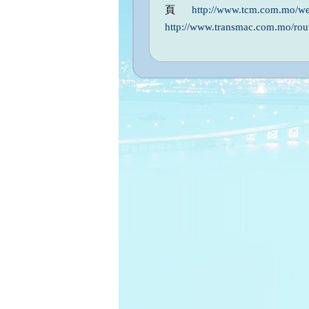
頁
http://www.tcm.com.mo/w
http://www.transmac.com.mo/rou