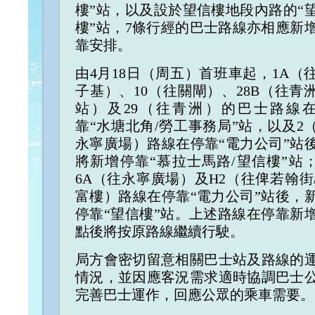
樓”站，以及設於望信樓地段內路的“
樓”站，7條行經的巴士路線亦相應新
靠安排。
由4月18日（周五）首班車起，1A（
子基）、10（往關閘）、28B（往青
站）及29（往青洲）的巴士路線
靠“水塘北角/勞工事務局”站，以及2
永寧廣場）路線在停靠“電力公司”站
將新增停靠“慕拉士馬路/望信樓”站
6A（往永寧廣場）及H2（往俾若翰街
富樓）路線在停靠“電力公司”站後，
停靠“望信樓”站。上述路線在停靠新
點後將按原路線繼續行駛。
局方會密切留意相關巴士站及路線的
情況，並因應客況需求適時協調巴士
完善巴士運作，回應公眾的乘車需要。