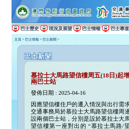
巴士歷史
現況及展望
巴士情報
巴士專道
主頁
>
巴士情報
>
巴士新聞
>
巴士新聞
慕拉士大馬路望信樓周五(18日)起
兩巴士站
發佈日期 : 2025-04-16
因應望信樓住戶的遷入情況與出行需
交通事務局於慕拉士大馬路望信樓周
設兩個巴士站，分別是設於慕拉士大
望信樓第一座對出的 “慕拉士馬路/