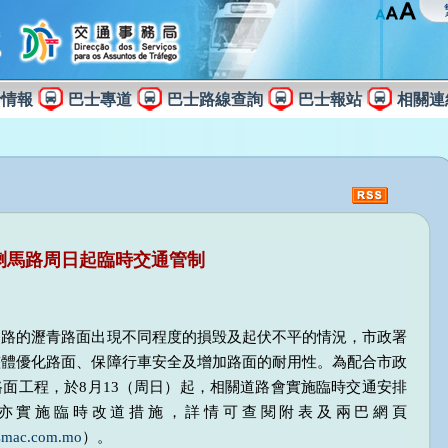
士情報
巴士專道
巴士路線查詢
巴士報站
相關連
喇馬路周日起臨時交通管制
道路的瀝青路面出現不同程度的損毁及起伏不平的情況，市政署
整體優化路面、保障行車安全及增加路面的耐用性。為配合市政
面工程，於8月13（周日）起，相關道路會實施臨時交通安排
亦實施臨時改道措施，詳情可查閱附表及兩巴網頁
smac.com.mo
）。