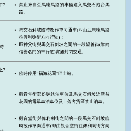
午7
禁止來自亞馬喇馬路的車輛進入馬交石炮台馬
路。
馬交石斜坡臨時改作單向通車(即由亞馬喇馬路
往俾利喇街方向行駛)；
區神父街與馬交石斜坡之間的一段望善街(靠向
時
信譽名門的車行道)實施封閉交通。
上7
臨時停用“福海花園”巴士站。
觀音堂街部份咪錶泊車位及馬交石斜坡近新益
花園的電單車泊車位及上落客貨區禁止泊車。
觀音堂街與俾利喇街之間的一段馬交石斜坡臨
時改作單向通車(即由觀音堂街往俾利喇街方向