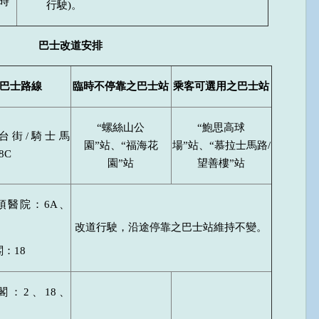
時
行駛)。
巴士改道安排
巴士路線
臨時不停靠之巴士站
乘客可選用之巴士站
“螺絲山公
“鮑思高球
台街/騎士馬
園”站、“福海花
場”站、“慕拉士馬路/
8C
園”站
望善樓”站
頂醫院：6A、
改道行駛，沿途停靠之巴士站維持不變。
：18
閣：2、18、