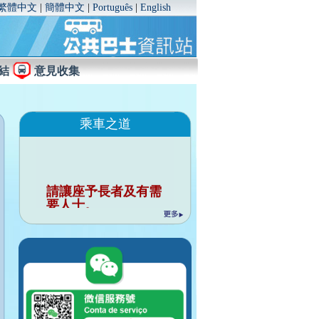
繁體中文
|
簡體中文
|
Português
|
English
結
意見收集
乘車之道
請讓座予長者及有需
要人士。
行車時請勿與司機談
話。
請勿把個人物品佔用
座位。
行車時請緊握扶手。