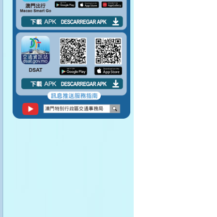
請勿阻塞行人通道。
請勿將身體任何部分
伸出車窗外。
請勿在車廂內飲食。
請保持車廂清潔。
上落車之前記得留意
路面情況。