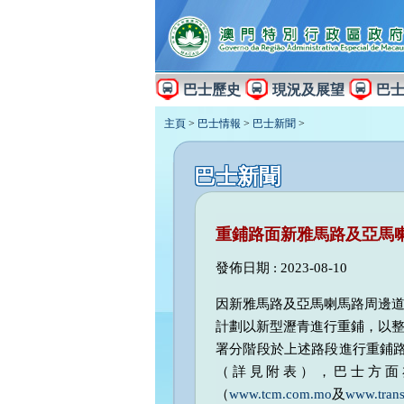
巴士歷史
現況及展望
巴
主頁
>
巴士情報
>
巴士新聞
>
巴士新聞
重鋪路面新雅馬路及亞馬
發佈日期 : 2023-08-10
因新雅馬路及亞馬喇馬路周邊
計劃以新型瀝青進行重鋪，以
署分階段於上述路段進行重鋪路
（詳見附表），巴士方面
（
www.tcm.com.mo
及
www.tran