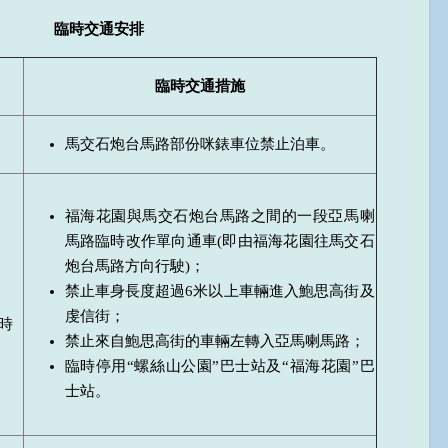
臨時交通安排
臨時交通措施
馬交石炮台馬路部份咪錶車位禁止泊車。
福海花園與馬交石炮台馬路之間的一段亞馬喇
馬路臨時改作單向通車(即由福海花園往馬交石
炮台馬路方向行駛)；
禁止車身長度超過6米以上車輛進入鮑思高街及
虔信街；
時
禁止來自鮑思高街的車輛左轉入亞馬喇馬路；
臨時停用“螺絲山公園”巴士站及“福海花園”巴
士站。