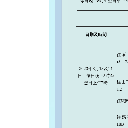
每日晚上8時至翌日早上7
日期及時間
往看
路：2
2023年8月13及14
日，每日晚上8時至
往山
翌日上午7時
H2
往媽閣
往媽
18B