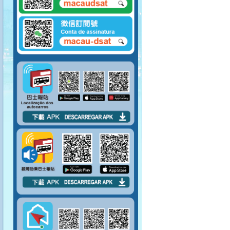
請向將抵站巴士揚
手，示意登車。
請排隊上車。 請勿將
腳踏到對面座位上。
請先包裹好易碎物品
才上車。
嚴禁在車廂內吸煙。
請勿攜帶大型物件上
巴士。
上車後請盡量行入車
廂中間。
巴士未停穩，請勿上
落車。
請於指定車門上落
車。