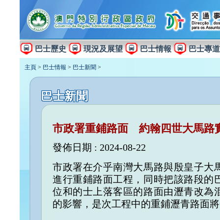
巴士歷史
現況及展望
巴士情報
巴士專道
主頁
>
巴士情報
>
巴士新聞
>
巴士新聞
市政署重鋪路面 約翰四世大馬路
發佈日期 : 2024-08-22
市政署在介乎南灣大馬路與殷皇子大
進行重鋪路面工程，同時把該路段的
位和的士上落客區的路面由瀝青改為
的影響，是次工程中的重鋪瀝青路面將