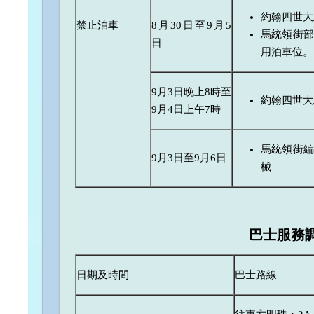
約翰四世大
禁止泊車
8月30日至9月5
馬統領街部
日
用泊車位。
9月3日晚上8時至
約翰四世大
9月4日上午7時
馬統領街編
9月3日至9月6日
械
巴士服
務
日期及時間
巴士路線