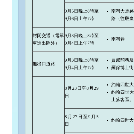
9月5日晚上8時至
南灣大馬路
9月6日上午7時
路（往殷皇
封閉交通（電單
9月3日晚上8時至
南灣巷
車進出除外）
9月4日上午7時
9月3日晚上8時至
賈那韶巷及
無出口道路
9月4日上午7時
羅保博士街
約翰四世大
8月23日至8月29
約翰四世大
日
上落客區。
8月27日至9月5
約翰四世大
日