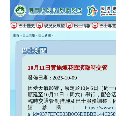
巴士歷史
現況及展望
巴士情報
巴士專道
主頁
>
巴士情報
>
巴士新聞
>
巴士新聞
10月11日實施煙花匯演臨時交管
發佈日期 : 2025-10-09
因受天氣影響，原定於10月6日（周
順延至10月11日（周六）舉行，配合
臨時交通管制措施及巴士服務調整，
請參閱：
https://www.d
a_id=9377EFCB33B0C6DEBBB144C25