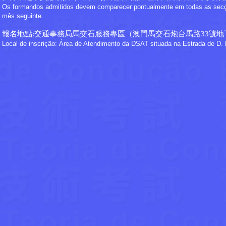
Os formandos admitidos devem comparecer pontualmente em todas as secçõe
mês seguinte.
報名地點:交通事務局馬交石服務專區（澳門馬交石炮台馬路33號地
Local de inscrição: Área de Atendimento da DSAT situada na Estrada de D. M