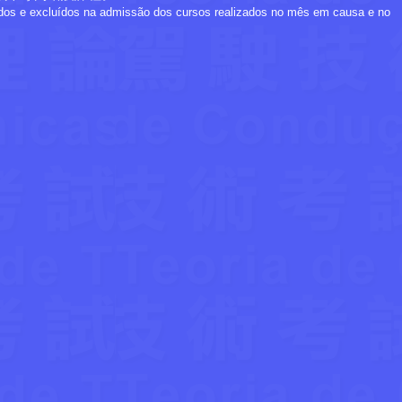
dos e excluídos na admissão dos cursos realizados no mês em causa e no