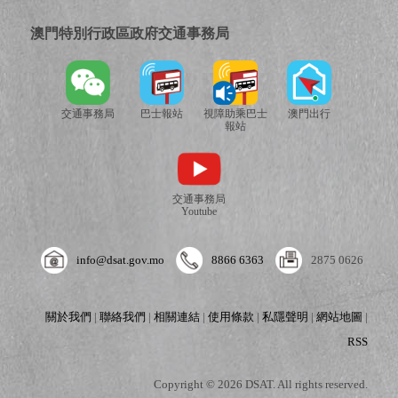
澳門特別行政區政府交通事務局
交通事務局
巴士報站
視障助乘巴士
澳門出行
報站
交通事務局
Youtube
info@dsat.gov.mo
8866 6363
2875 0626
關於我們
|
聯絡我們
|
相關連結
|
使用條款
|
私隱聲明
|
網站地圖
|
RSS
Copyright © 2026 DSAT. All rights reserved.