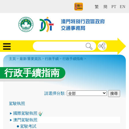
繁
簡
PT
EN
主頁
>
最新/重要資訊
>
行政手續
>
行政手續指南
>
行政手續指南
請選擇分類:
駕駛執照
國際駕駛執照
澳門駕駛執照
駕駛考試