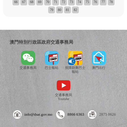
66
67
68
69
70
71
72
73
74
75
76
77
78
79
80
81
82
澳門特別行政區政府交通事務局
交通事務局
巴士報站
視障助乘巴士
澳門出行
報站
交通事務局
Youtube
info@dsat.gov.mo
8866 6363
2875 0626