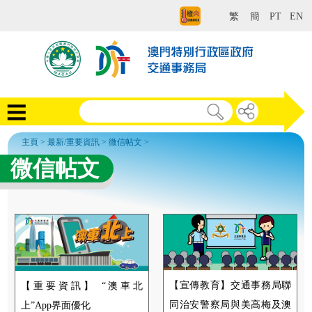
繁
簡
PT
EN
主頁
>
最新/重要資訊
>
微信帖文
>
微信帖文
【宣傳教育】交通事務局聯
【重要資訊】 “澳車北
同治安警察局與美高梅及澳
上”App界面優化