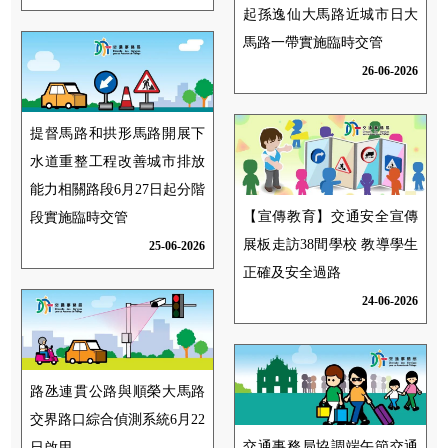
起孫逸仙大馬路近城市日大
馬路一帶實施臨時交管
26-06-2026
提督馬路和拱形馬路開展下
水道重整工程改善城市排放
能力相關路段6月27日起分階
【宣傳教育】交通安全宣傳
段實施臨時交管
展板走訪38間學校 教導學生
25-06-2026
正確及安全過路
24-06-2026
路氹連貫公路與順榮大馬路
交界路口綜合偵測系統6月22
交通事務局協調端午節交通
日啟用