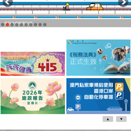
友誼大橋橋面設施
▲
▼