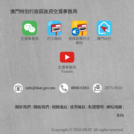
澳門特別行政區政府交通事務局
交通事務局
巴士報站
視障助乘巴士
澳門出行
報站
▲
▼
交通事務局
Youtube
info@dsat.gov.mo
8866 6363
2875 0626
關於我們
|
聯絡我們
|
相關連結
|
使用條款
|
私隱聲明
|
網站地圖
|
RSS
Copyright © 2026 DSAT. All rights reserved.