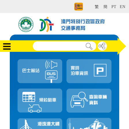
繁
簡
PT
EN