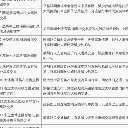
路交界
平整關閘廣場東側旅遊車上落客區，減少行經有關路口的
大馬路的行車空間予公眾使用，分流後行車時間於尖峰時段
5.關閘廣場/馬場北大馬路
交界
6.亞馬喇土腰(關閘馬路)/菜
於亞馬喇土腰/菜園涌邊街交界設置交通訊號燈管制，以
園涌邊街交界
7.沙梨頭北街/俾若翰街交
理順路口轉向及增設安全島，改善塞車情況、加強人車
界
行車時間於尖峰時段減少約43%。
擴闊行人安全島提升行人過路安全，開設兩條行車線增
8.慕拉士大馬路/俾利喇街
65.5%。
9.氹仔東北馬路/徐日昇寅
增加行車道讓從氹仔東北馬路的車輛容易併流至徐日昇
公馬路交界
通，行車時間於尖峰時段減少約28%。
10.大連街/哥英布拉街交界
將大連街及哥英布拉街改為單向行車，簡化路口交通，
11.友誼大橋引橋交匯處(往
調整交通安排，讓從高勵雅馬路駛往友誼大橋往澳門的
澳門方向)
兩個方向駛往友誼大橋的交通。
12.高勵雅馬路/徐日昇寅公
延長巴士站進站空間及擴闊行車路面，以改善巴士進出
馬路交界
13.宋玉生博士圓形地/史伯
簡化路口交通轉向，有效減少圓形地車輛交織與爭線情
泰海軍將軍馬路交界