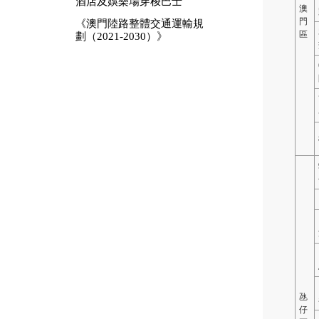
酒店及娛樂場穿梭巴士
澳
門
《澳門陸路整體交通運輸規
區
劃（2021‐2030）》
氹
仔