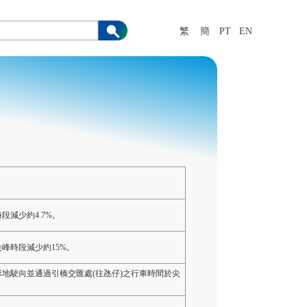
繁
簡
PT
EN
減少約4.7%。
峰時段減少約15%。
地駛向並通過引橋交匯處(往氹仔)之行車時間於尖