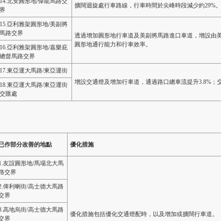
14.北安圓形地/偉龍馬路交
擴闊迴旋處行車路線，行車時間於尖峰時段減少約29%
界
15.亞利雅架圓形地/美副將
馬路交界
透過增加圓形地行車道及美副將馬路進口車道，增設由
圓形地通行能力和行車效率。
16.亞利雅架圓形地/嘉樂庇
總督馬路交界
17.東亞運大馬路/東亞運街
增設交通燈及增加行車道，通過路口總車流提升3.8%；
18.東亞運大馬路/東亞運街
交匯處
已作部分改善的地點
優化措施
1.友誼圓形地/馬場北大馬
路交界
2.俾利喇街/高士德大馬路
交界
3.高地烏街/高士德大馬路
優化措施包括優化交通燈配時，以及增加或擴闊行車道。
交界