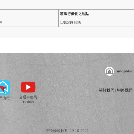
將進行優化之地點
區
1.友誼圓形地
info@dsat
關於我們
|
聯絡我們
交通事務局
門出行
Youtube
最後修改日期:29-10-2021