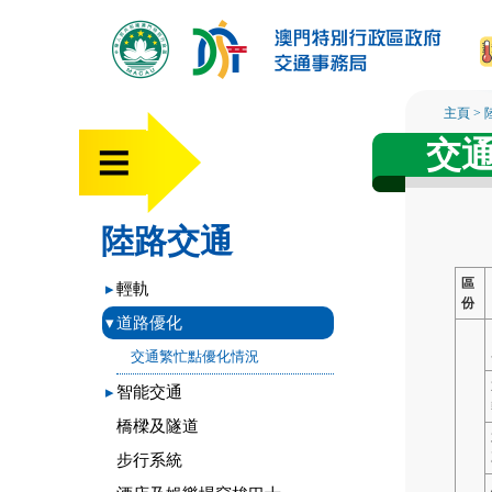
主頁
>
交
陸路交通
區
▸
輕軌
份
▾
道路優化
交通繁忙點優化情況
▸
智能交通
橋樑及隧道
步行系統