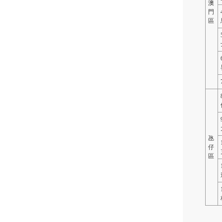
澳
門
區
氹
仔
區