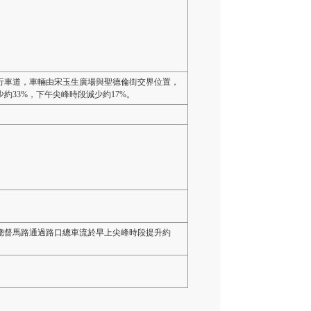
行車道，車輛由宋玉生廣場與聖德倫街交界位置，
約33%，下午尖峰時段減少約17%。
總督馬路通過路口總車流於早上尖峰時段提升約