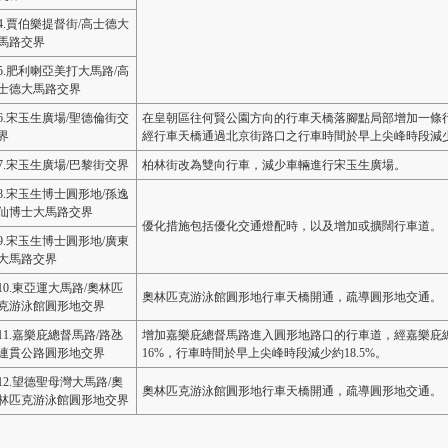
4.賈伯樂提督街/高士德大
馬路交界
5.肥利喇亞美打大馬路/高
士德大馬路交界
6.宋玉生廣場/聖德倫街交
在皇朝區往何賢公園方向的行車天橋落腳點局部增加一條
界
經行車天橋通過北京街路口之行車時間於早上尖峰時段減少
7.宋玉生廣場/巴黎街交界
柏林街改為雙向行車，減少車輛進行宋玉生廣場。
8.宋玉生博士圓形地/孫逸
仙博士大馬路交界
優化措施包括優化交通燈配時，以及增加或擴闊行車道。
9.宋玉生博士圓形地/廣東
大馬路交界
10.東亞運大馬路/奧林匹
奧林匹克游泳館圓形地行車天橋開通，疏導圓形地交通。
克游泳館圓形地交界
11.嘉樂庇總督馬路/路氹
增加嘉樂庇總督馬路進入圓形地路口的行車道，經嘉樂庇
連貫公路圓形地交界
16%，行車時間於早上尖峰時段減少約18.5%。
12.望德聖母灣大馬路/奧
奧林匹克游泳館圓形地行車天橋開通，疏導圓形地交通。
林匹克游泳館圓形地交界