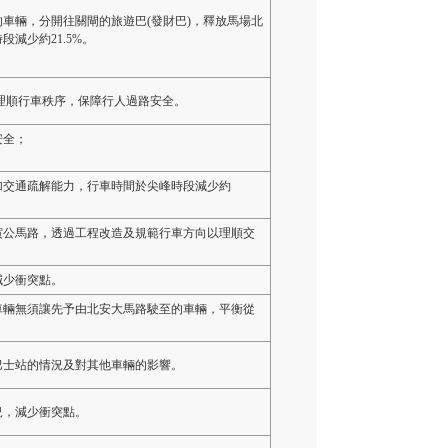
車輛，分開往關閘的旅遊巴(發財巴)，釋放馬場北
減少約21.5%。
理順行車秩序，保障行人過路安全。
安全；
加交通疏解能力，行車時間於尖峰時段減少約
寅公馬路，透過工程改造及規範行車方向以理順交
減少衝突點。
車輛無須讓先予由北安大馬路駛至的車輛，平衡從
巴士站的情況及對其他車輛的影響。
況，減少衝突點。