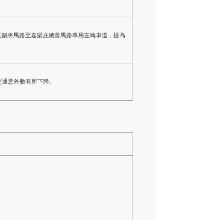
。
美副將馬路至嘉樂庇總督馬路專用左轉車道，提高
交通意外數有所下降。