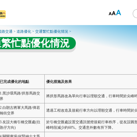
陸路交通
>
道路優化
>
交通繁忙點優化情況
>
通繁忙點優化情況
已完成優化的地點
優化措施及效果
1.黑沙環馬路/拱形馬路交
將拱形馬路改為單向行車以理順交通，行車時間於尖峰時段
界
2.白朗古將軍大馬路/俾若
透過工程改造及規範行車方向以理順交通，行車時間於尖
翰街交界
3.友誼大橋引橋交匯處(往
於引橋交匯處設置交通訊號燈規範行車秩序，從友誼圓形
氹仔方向)
峰時段減少約60%。交通意外數有所下降。
4.關閘廣場/何賢紳士大馬