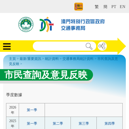
繁
簡
PT
EN
主頁
>
最新/重要資訊
>
統計資料
>
交通事務局統計資料
>
市民查詢及意
見反映
>
市民查詢及意見反映
季度數據
2026
第一季
年
2025
第一季
第二季
第三季
第四季
年