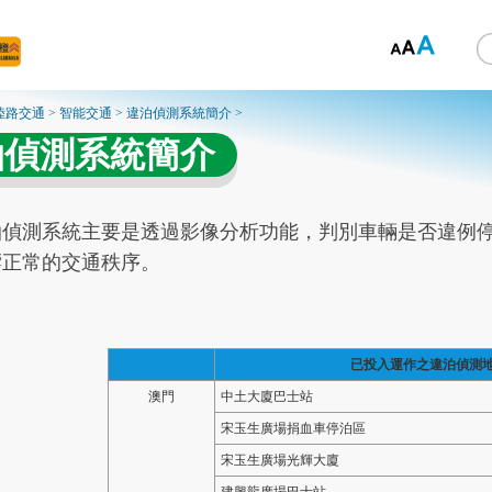
陸路交通
>
智能交通
>
違泊偵測系統簡介
>
泊偵測系統簡介
泊偵測系統主要是透過影像分析功能，判別車輛是否違例
響正常的交通秩序。
已投入運作之違泊偵測
澳門
中土大廈巴士站
宋玉生廣場捐血車停泊區
宋玉生廣場光輝大廈