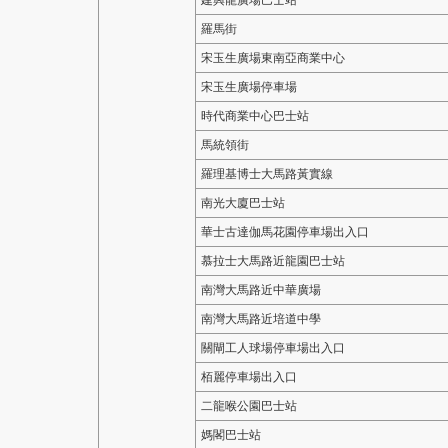
建興龍廣場巴士站
羅馬街
宋玉生廣場東南亞商業中心
宋玉生廣場停車場
時代商業中心巴士站
馬統領街
羅理基博士大馬路黃實線
南光大廈巴士站
華士古達伽馬花園停車場出入口
慕拉士大馬路近龍園巴士站
南灣大馬路近中華廣場
南灣大馬路近培道中學
關閘工人球場停車場出入口
栢麗停車場出入口
二龍喉公園巴士站
媽閣巴士站