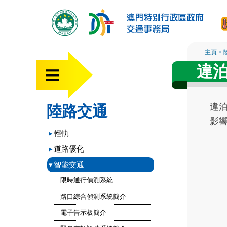
主頁
>
違
違
陸路交通
影
▸
輕軌
▸
道路優化
▾
智能交通
限時通行偵測系統
路口綜合偵測系統簡介
電子告示板簡介