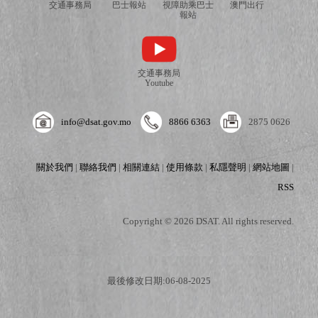
交通事務局
巴士報站
視障助乘巴士
澳門出行
報站
交通事務局
Youtube
info@dsat.gov.mo
8866 6363
2875 0626
關於我們
|
聯絡我們
|
相關連結
|
使用條款
|
私隱聲明
|
網站地圖
|
RSS
Copyright © 2026 DSAT. All rights reserved.
最後修改日期:06-08-2025