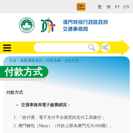
繁
簡
PT
EN
主頁
>
最新/重要資訊
>
行政手續
>
付款方式
>
付款方式
付款方式
交通事務局電子繳費網頁：
「政付通」電子支付平台接受的支付工具繳付；
澳門錢包（Mpay）（付款上限為澳門元20,000圓）。