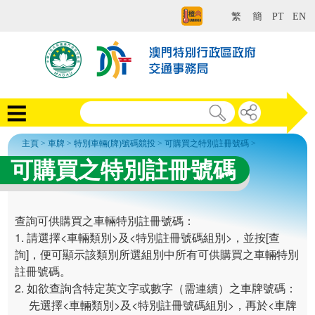
繁
簡
PT
EN
主頁
>
車牌
>
特別車輛(牌)號碼競投
>
可購買之特別註冊號碼
>
可購買之特別註冊號碼