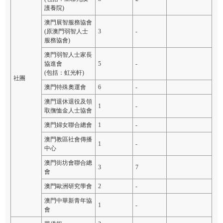
護養院)
澳門展智服務協會
(原澳門弱智人士
3
-
服務協會)
澳門弱智人士家長
協進會
5
-
(包括：虹光軒)
社團
澳門特殊奧運會
6
-
澳門退休退役及領
1
-
取撫恤金人士協會
澳門婦女聯合總會
1
-
澳門教區社會傳播
1
-
中心
澳門街坊會聯合總
3
7
會
澳門歐洲研究學會
2
-
澳門中華新青年協
1
-
會