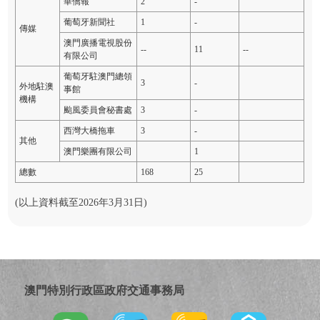
華僑報
2
-
葡萄牙新聞社
1
-
傳媒
澳門廣播電視股份
--
11
--
有限公司
葡萄牙駐澳門總領
3
-
外地駐澳
事館
機構
颱風委員會秘書處
3
-
西灣大橋拖車
3
-
其他
澳門樂團有限公司
1
總數
168
25
(以上資料截至2026年3月31日)
澳門特別行政區政府交通事務局