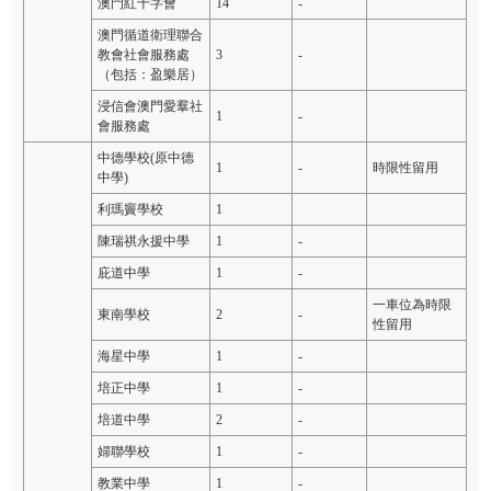
澳門紅十字會
14
-
澳門循道衛理聯合
教會社會服務處
3
-
（包括：盈樂居）
浸信會澳門愛羣社
1
-
會服務處
中德學校(原中德
1
-
時限性留用
中學)
利瑪竇學校
1
陳瑞祺永援中學
1
-
庇道中學
1
-
一車位為時限
東南學校
2
-
性留用
海星中學
1
-
培正中學
1
-
培道中學
2
-
婦聯學校
1
-
教業中學
1
-