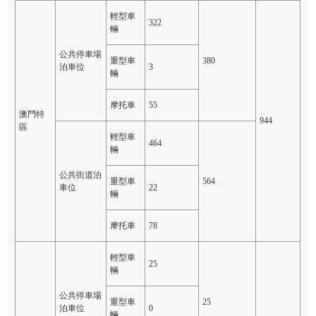
輕型車
322
輛
公共停車場
重型車
380
泊車位
3
輛
摩托車
55
澳門特
944
區
輕型車
464
輛
公共街道泊
重型車
564
車位
22
輛
摩托車
78
輕型車
25
輛
公共停車場
重型車
25
泊車位
0
輛