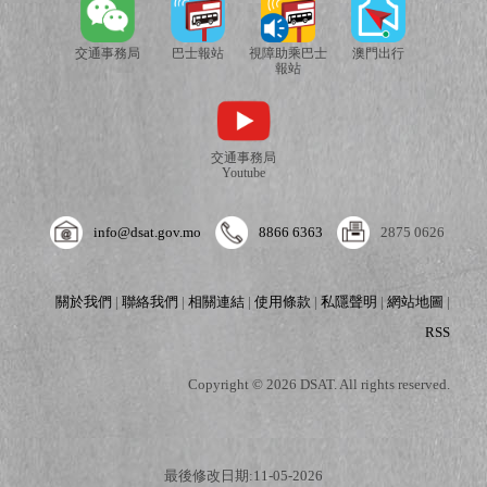
交通事務局
巴士報站
視障助乘巴士
澳門出行
報站
交通事務局
Youtube
info@dsat.gov.mo
8866 6363
2875 0626
關於我們
|
聯絡我們
|
相關連結
|
使用條款
|
私隱聲明
|
網站地圖
|
RSS
Copyright © 2026 DSAT. All rights reserved.
最後修改日期:11-05-2026