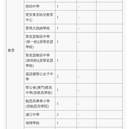
慈幼中學
1
-
聖安東尼幼兒教育
1
-
中心
聖瑪大肋納學校
1
-
聖若瑟教區中學
(第一校)(原聖若瑟
1
-
學校)
教育
聖若瑟教區中學
(第四校)(原聖若瑟
1
-
學校)
嘉諾撒聖心女子中
2
-
學
聖公會(澳門)蔡高
1
-
中學(原蔡高學校)
鮑思高粵華小學
1
-
(原鮑思高學院)
濠江中學
2
-
海暉學校
1
-