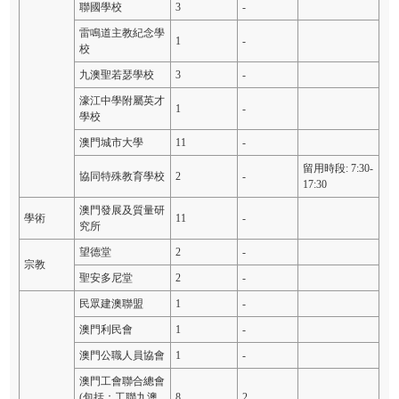
聯國學校
3
-
雷鳴道主教紀念學
1
-
校
九澳聖若瑟學校
3
-
濠江中學附屬英才
1
-
學校
澳門城市大學
11
-
留用時段: 7:30-
協同特殊教育學校
2
-
17:30
澳門發展及質量研
學術
11
-
究所
望德堂
2
-
宗教
聖安多尼堂
2
-
民眾建澳聯盟
1
-
澳門利民會
1
-
澳門公職人員協會
1
-
澳門工會聯合總會
(包括：工聯九澳
8
2