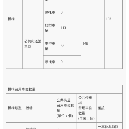
摩托車
0
機構
193
輕型車
113
輛
公共街道泊
重型車
168
55
車位
輛
摩托車
0
機構留用車位數量
公共停車
公共街道
場
留用車位數
機構類型
機構
留用車位
備註
量
數量
(單位︰個)
(單位︰個)
一車位為時限