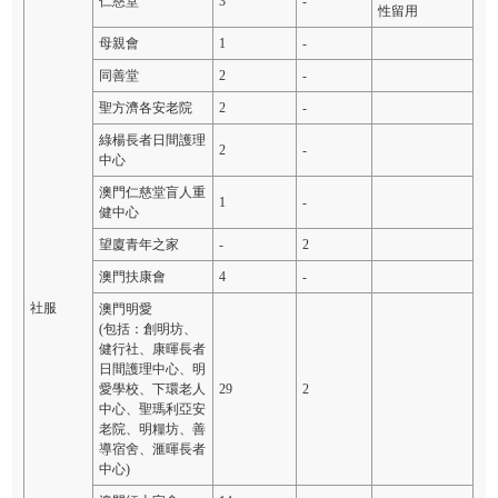
仁慈堂
3
-
性留用
母親會
1
-
同善堂
2
-
聖方濟各安老院
2
-
綠楊長者日間護理
2
-
中心
澳門仁慈堂盲人重
1
-
健中心
望廈青年之家
-
2
澳門扶康會
4
-
社服
澳門明愛
(包括：創明坊、
健行社、康暉長者
日間護理中心、明
愛學校、下環老人
29
2
中心、聖瑪利亞安
老院、明糧坊、善
導宿舍、滙暉長者
中心)