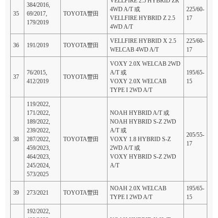
VELLFIRE 2.5 HYBRID ZR
384/2016,
4WD A/T 或
225/60-
35
69/2017,
TOYOTA豐田
VELLFIRE HYBRID Z 2.5
17
179/2019
4WD A/T
VELLFIRE HYBRID X 2.5
225/60-
36
191/2019
TOYOTA豐田
WELCAB 4WD A/T
17
VOXY 2.0X WELCAB 2WD
76/2015,
A/T 或
195/65-
37
TOYOTA豐田
412/2019
VOXY 2.0X WELCAB
15
TYPE I 2WD A/T
119/2022,
171/2022,
NOAH HYBRID A/T 或
189/2022,
NOAH HYBRID S-Z 2WD
239/2022,
A/T 或
205/55-
38
287/2022,
TOYOTA豐田
VOXY 1.8 HYBRID S-Z
17
459/2023,
2WD A/T 或
464/2023,
VOXY HYBRID S-Z 2WD
245/2024,
A/T
573/2025
NOAH 2.0X WELCAB
195/65-
39
273/2021
TOYOTA豐田
TYPE I 2WD A/T
15
192/2022,