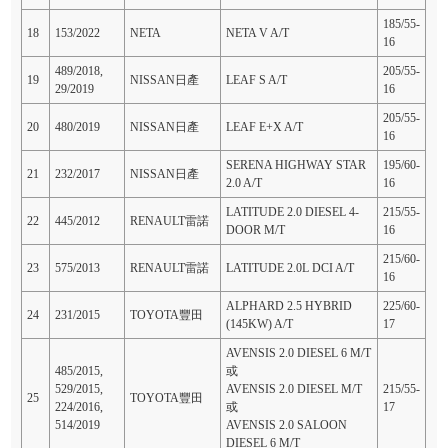
185/55-
18
153/2022
NETA
NETA V A/T
16
489/2018,
205/55-
19
NISSAN日產
LEAF S A/T
29/2019
16
205/55-
20
480/2019
NISSAN日產
LEAF E+X A/T
16
SERENA HIGHWAY STAR
195/60-
21
232/2017
NISSAN日產
2.0 A/T
16
LATITUDE 2.0 DIESEL 4-
215/55-
22
445/2012
RENAULT雷諾
DOOR M/T
16
215/60-
23
575/2013
RENAULT雷諾
LATITUDE 2.0L DCI A/T
16
ALPHARD 2.5 HYBRID
225/60-
24
231/2015
TOYOTA豐田
(145KW) A/T
17
AVENSIS 2.0 DIESEL 6 M/T
485/2015,
或
529/2015,
AVENSIS 2.0 DIESEL M/T
215/55-
25
TOYOTA豐田
224/2016,
或
17
514/2019
AVENSIS 2.0 SALOON
DIESEL 6 M/T