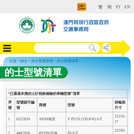
繁
簡
PT
EN
主頁
>
的士
>
的士營運管理
>
的士型號清單
>
的士型號清單
“已通過本澳的士計程錶檢驗的車輛型號
”
清單
序
型號認可編
前輪胎
商標
型號
號
號
尺寸
215/55-
1
622/2024
AION埃安
Y PLUS (150 KW) A/T
17
225/65-
2
448/2018
BYD比亞迪
E6 A/T