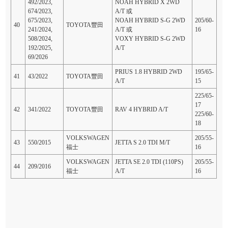
492/2023,
NOAH HYBRID X 2WD
674/2023,
A/T 或
675/2023,
NOAH HYBRID S-G 2WD
205/60-
40
TOYOTA豐田
241/2024,
A/T 或
16
508/2024,
VOXY HYBRID S-G 2WD
192/2025,
A/T
69/2026
PRIUS 1.8 HYBRID 2WD
195/65-
41
43/2022
TOYOTA豐田
A/T
15
225/65-
17
42
341/2022
TOYOTA豐田
RAV 4 HYBRID A/T
225/60-
18
VOLKSWAGEN
205/55-
43
550/2015
JETTA S 2.0 TDI M/T
福士
16
VOLKSWAGEN
JETTA SE 2.0 TDI (110PS)
205/55-
44
209/2016
福士
A/T
16