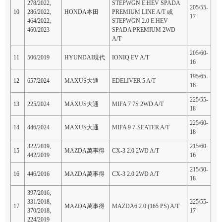
278/2022,
STEPWGN E:HEV SPADA
205/55-
10
286/2022,
HONDA本田
PREMIUM LINE A/T 或
17
464/2022,
STEPWGN 2.0 E:HEV
460/2023
SPADA PREMIUM 2WD
A/T
205/60-
11
506/2019
HYUNDAI現代
IONIQ EV A/T
16
195/65-
12
657/2024
MAXUS大通
EDELIVER 5 A/T
16
225/55-
13
225/2024
MAXUS大通
MIFA 7 7S 2WD A/T
18
225/60-
14
446/2024
MAXUS大通
MIFA 9 7-SEATER A/T
18
322/2019,
215/60-
15
MAZDA萬事得
CX-3 2.0 2WD A/T
442/2019
16
215/50-
16
446/2016
MAZDA萬事得
CX-3 2.0 2WD A/T
18
397/2016,
331/2018,
225/55-
17
MAZDA萬事得
MAZDA6 2.0 (165 PS) A/T
370/2018,
17
224/2019