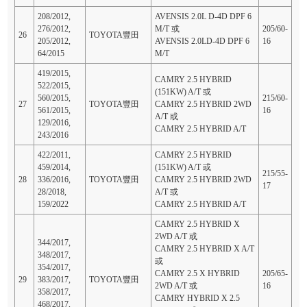
208/2012,
AVENSIS 2.0L D-4D DPF 6
276/2012,
M/T 或
205/60-
26
TOYOTA豐田
205/2012,
AVENSIS 2.0LD-4D DPF 6
16
64/2015
M/T
419/2015,
CAMRY 2.5 HYBRID
522/2015,
(151KW) A/T 或
560/2015,
215/60-
27
TOYOTA豐田
CAMRY 2.5 HYBRID 2WD
561/2015,
16
A/T 或
129/2016,
CAMRY 2.5 HYBRID A/T
243/2016
422/2011,
CAMRY 2.5 HYBRID
459/2014,
(151KW) A/T 或
215/55-
28
336/2016,
TOYOTA豐田
CAMRY 2.5 HYBRID 2WD
17
28/2018,
A/T 或
159/2022
CAMRY 2.5 HYBRID A/T
CAMRY 2.5 HYBRID X
2WD A/T 或
344/2017,
CAMRY 2.5 HYBRID X A/T
348/2017,
或
354/2017,
CAMRY 2.5 X HYBRID
205/65-
29
383/2017,
TOYOTA豐田
2WD A/T 或
16
358/2017,
CAMRY HYBRID X 2.5
468/2017,