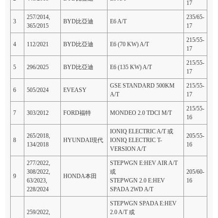
17
257/2014,
235/65-
3
BYD比亞迪
E6 A/T
365/2015
17
215/55-
4
112/2021
BYD比亞迪
E6 (70 KW) A/T
17
215/55-
5
296/2025
BYD比亞迪
E6 (135 KW) A/T
17
GSE STANDARD 500KM
215/55-
6
505/2024
EVEASY
A/T
17
215/55-
7
303/2012
FORD福特
MONDEO 2.0 TDCI M/T
16
IONIQ ELECTRIC A/T 或
265/2018,
205/55-
8
HYUNDAI現代
IONIQ ELECTRIC T-
134/2018
16
VERSION A/T
277/2022,
STEPWGN E:HEV AIR A/T
308/2022,
或
205/60-
9
HONDA本田
63/2023,
STEPWGN 2.0 E:HEV
16
228/2024
SPADA 2WD A/T
STEPWGN SPADA E:HEV
259/2022,
2.0 A/T 或