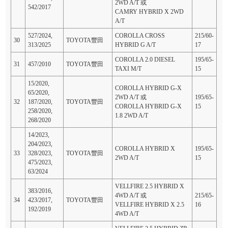
2WD A/T 或
542/2017
CAMRY HYBRID X 2WD
A/T
527/2024,
COROLLA CROSS
215/60-
30
TOYOTA豐田
313/2025
HYBRID G A/T
17
COROLLA 2.0 DIESEL
195/65-
31
457/2010
TOYOTA豐田
TAXI M/T
15
15/2020,
COROLLA HYBRID G-X
65/2020,
2WD A/T 或
195/65-
32
187/2020,
TOYOTA豐田
COROLLA HYBRID G-X
15
258/2020,
1.8 2WD A/T
268/2020
14/2023,
204/2023,
COROLLA HYBRID X
195/65-
33
328/2023,
TOYOTA豐田
2WD A/T
15
475/2023,
63/2024
VELLFIRE 2.5 HYBRID X
383/2016,
4WD A/T 或
215/65-
34
423/2017,
TOYOTA豐田
VELLFIRE HYBRID X 2.5
16
192/2019
4WD A/T