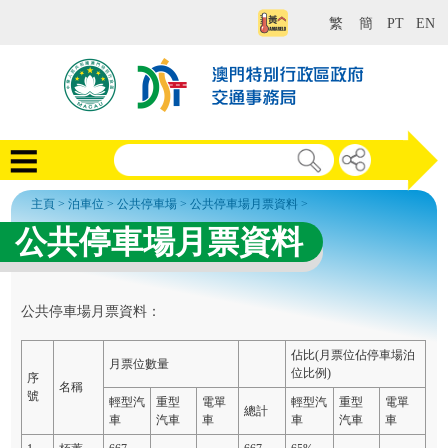
繁
簡
PT
EN
主頁
>
泊車位
>
公共停車場
>
公共停車場月票資料
>
公共停車場月票資料
公共停車場月票資料：
佔比(月票位佔停車場泊
月票位數量
位比例)
序
名稱
號
輕型汽
重型
電單
輕型汽
重型
電單
總計
車
汽車
車
車
汽車
車