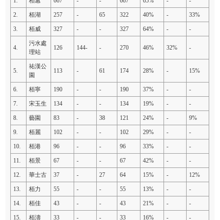
1.
栢蕙
667
-
-
667
65%
-
-
2.
栢湖
257
-
65
322
40%
-
33%
3.
栢威
327
-
-
327
64%
-
-
污水處
4.
126
144-
-
270
46%
32%
-
理站
祐漢公
5.
113
-
61
174
28%
-
15%
園
6.
栢寧
190
-
-
190
37%
-
-
7.
宋玉生
134
-
-
134
19%
-
-
8.
藝園
83
-
38
121
24%
-
9%
9.
栢麗
102
-
-
102
29%
-
-
10.
栢港
96
-
-
96
33%
-
-
11.
栢景
67
-
-
67
42%
-
-
12.
華士古
37
-
27
64
15%
-
12%
13.
栢力
55
-
-
55
13%
-
-
14.
栢佳
43
-
-
43
21%
-
-
15.
栢濤
33
-
-
33
16%
-
-