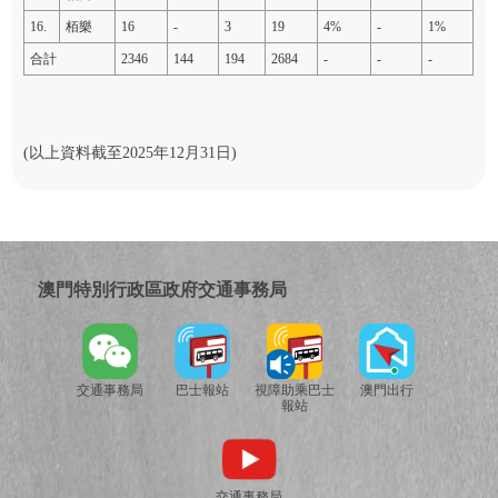
16.
栢樂
16
-
3
19
4%
-
1%
合計
2346
144
194
2684
-
-
-
(以上資料截至2025年12月31日)
澳門特別行政區政府交通事務局
交通事務局
巴士報站
視障助乘巴士
澳門出行
報站
交通事務局