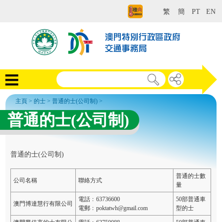
繁
簡
PT
EN
主頁
>
的士
>
普通的士(公司制)
>
普通的士(公司制)
普通的士(公司制)
普通的士數
公司名稱
聯絡方式
量
電話﹕63736600
50部普通車
澳門博達慧行有限公司
電郵﹕poktatwh@gmail.com
型的士