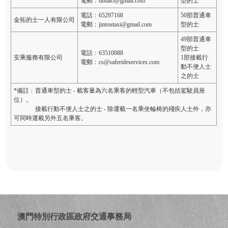
電郵﹕tinuact@gmail.com
型的士
電話﹕65297168
50部普通車
金拓的士一人有限公司
電郵﹕jintoutaxi@gmail.com
型的士
49部普通車
型的士
電話﹕63510088
安乘服務有限公司
1部接載行
電郵﹕cs@saferideservices.com
動不便人士
之的士
*備註﹕普通車型的士 - 載客量為六名乘客的輕型汽車（不包括駕駛員座
位）。
接載行動不便人士之的士 - 除運載一名乘坐輪椅的殘疾人士外，亦
可同時運載另外五名乘客。
澳門特別行政區政府交通事務局