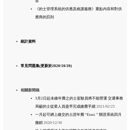
容
《的士管理系統的供應及維護服務》重點內容和對供
應商的罰則
統計資料
常見問題集(更新於2020/10/20)
相關新聞稿
3月2日起未繳年費之的士駕駛員將不能營運 交通事務
局籲的士從業人員盡早完成繳費手續
2021/02/25
一月起可網上繳交的士證年費 “Etaxi＂辦證系統四月
撤銷
2020/12/30