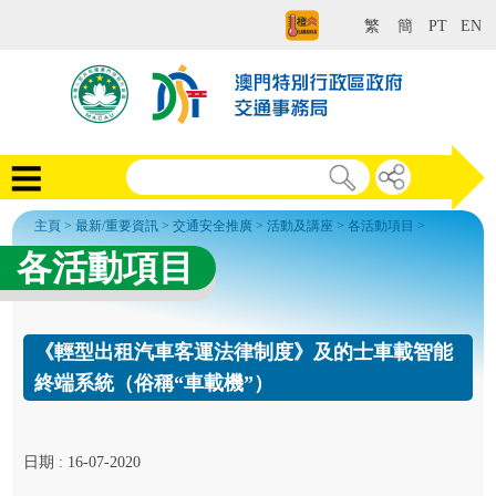
繁
簡
PT
EN
主頁
>
最新/重要資訊
>
交通安全推廣
>
活動及講座
>
各活動項目
>
各活動項目
《輕型出租汽車客運法律制度》及的士車載智能
終端系統（俗稱“車載機”）
日期 : 16-07-2020