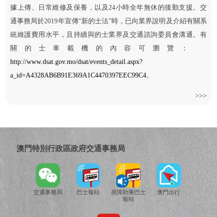
據上傳、日常維修及保養，以及24小時全年無休的後勤支援。交
通事務局於2019年宣傳“新的士法”時，已向業界說明及介紹有關系
統維護費用水平，且持續與的士業界及交通諮詢委員會溝通。有
關的士車載機的內容可瀏覽：
http://www.dsat.gov.mo/dsat/events_detail.aspx?
a_id=A4328AB6B91E369A1C4470397EEC99C4
。
>>>
澳門特別行政區政府交通事務局
交通事務局
巴士報站
視障助乘巴士
澳門出行
報站