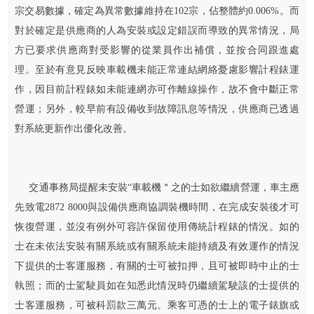
宗交易數據，確定為異常數據維持在102宗，佔整體約0.006%。而
對於確定是供應商的人為安裝或設定錯誤而導致的異常情況，局
方已要求供應商對受影響的從業員作出補償，並按合同跟進處
理。至於有意見反映車載機未能正常連結網絡憂慮影響計程錶運
作，因目前計程錶如未能連網亦可作離線操作，故不會中斷正常
營運；另外，較早前有設備收到故障訊息等情況，供應商已透過
對系統更新作出優化改善。
交通事務局提醒未安裝“車載機＂之的士如欲繼續營運，車主應
先致電2872 8000與設備供應商協調裝機時間，在完成安裝後才可
恢復營運，並沒有例外可容許保留使用傳統計程錶的情況。如的
士在未依法安裝有關系統或有關系統未能持續及有效運作的情況
下提供的士客運服務，有關的士可被扣押，且可被即時中止的士
執照；而的士駕駛員如在知悉此情況時仍繼續駕駛該的士提供的
士客運服務，可被科罰款三萬元。乘客可憑的士上的電子錶旗或