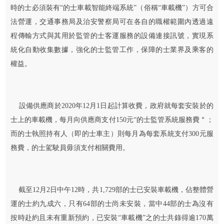
時的士必須裝有“的士車載智能終端系統”（俗稱“車載機”）方可合
法營運，交通事務局及治安警察局可在各自的職權範圍內透過遠
程傳輸方式與其用於監管的士客運服務的設備連接訊號，實現系
統化自動收集數據，強化的士監管工作，保障的士業界及乘客的
權益。
設備供應商於2020年12月1日起計算收費，政府就每套安裝於的
士上的車載機，每月向供應商支付150元“的士監管系統服務費＂；
而的士執照持有人（即的士車主）則每月為每套系統支付300元服
務費，的士駕駛員毋須支付相關費用。
截至12月2日中午12時，共1,729部的士已安裝車載機，佔整體營
運的士約九成六，只有64部的士尚未安裝，當中44部的士為沒有
按時赴約且未有重新預約，已安裝“車載機”之的士共錄得逾170萬