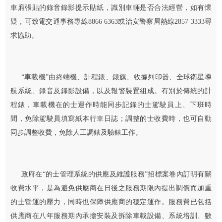
車廂張貼的錄音錄影提示貼紙，識別車輛是否合法經營，如有懷
疑，可致電交通事務專線8866 6363或治安警察局熱線2857 3333尋
求協助。
“車載機”由終端機、計程錶、錶旗、收據列印器、全球衛星導
航系統、錄音及錄影設備，以及報警裝置組成。有別於傳統的計
程錶，車載機在的士運作時能同步記錄的士駕駛員上、下班時
間，免除駕駛員填寫紙本行車日誌；調整的士收費時，也可自動
同步調整收費，免除人工調錶及驗錶工作。
政府在“的士管理系統的供應及維護服務”招標案卷內訂明有關
收費水平，是為避免供應商在日後之服務期限內提出調價而加重
的士營運的壓力，同時也保障供應商的穩定運作。服務費已包括
供應商在八年服務期內承擔安裝及拆除車載設備、系統培訓、數