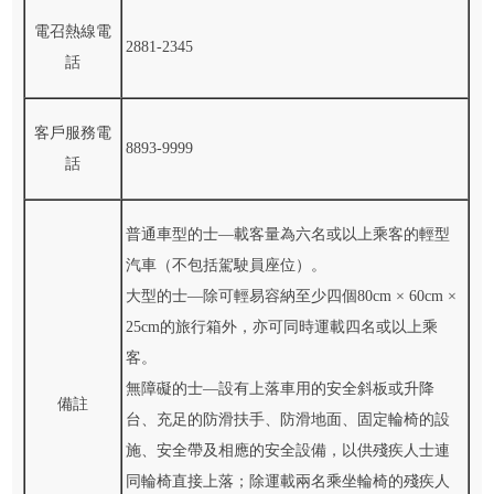
電召熱線電
2881-2345
話
客戶服務電
8893-9999
話
普通車型的士—載客量為六名或以上乘客的輕型
汽車（不包括駕駛員座位）。
大型的士—除可輕易容納至少四個80cm × 60cm ×
25cm的旅行箱外，亦可同時運載四名或以上乘
客。
無障礙的士—設有上落車用的安全斜板或升降
備註
台、充足的防滑扶手、防滑地面、固定輪椅的設
施、安全帶及相應的安全設備，以供殘疾人士連
同輪椅直接上落；除運載兩名乘坐輪椅的殘疾人