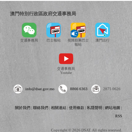
澳門特別行政區政府交通事務局
交通事務局
巴士報站
視障助乘巴士
澳門出行
報站
交通事務局
Youtube
info@dsat.gov.mo
8866 6363
2875 0626
關於我們
|
聯絡我們
|
相關連結
|
使用條款
|
私隱聲明
|
網站地圖
|
RSS
Copyright © 2026 DSAT. All rights reserved.